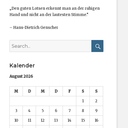
„Den guten Lotsen erkennt man an der ruhigen
Hand und nicht an der lautesten Stimme.“
–
Hans-Dietrich Genscher
Search
for:
Search
Kalender
August 2026
M
D
M
D
F
S
S
1
2
3
4
5
6
7
8
9
10
11
12
13
14
15
16