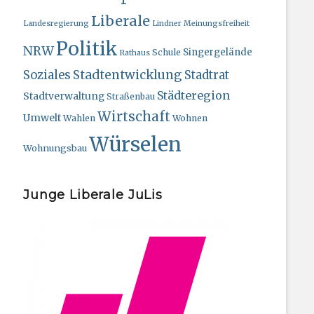
Liberale
Landesregierung
Lindner
Meinungsfreiheit
Politik
NRW
Singergelände
Schule
Rathaus
Stadtentwicklung
Soziales
Stadtrat
Städteregion
Stadtverwaltung
Straßenbau
Wirtschaft
Umwelt
Wahlen
Wohnen
Würselen
Wohnungsbau
Junge Liberale JuLis