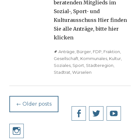
beratenden Mitglieds im
Sozial-, Sport- und
Kulturausschuss Hier finden
Sie alle Anträge, bitte hier
klicken
Tags
Anträge
,
Bürger
,
FDP
,
Fraktion
,
Gesellschaft
,
Kommunales
,
Kultur
,
Soziales
,
Sport
,
Städteregion
,
Stadtrat
,
Würselen
Post
←
Older posts
navigation
Facebook
Twitter
YouT
Instagram