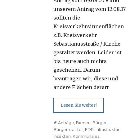
Antrag vom 09.08.05 !! und
unserem Antrag vom 12.08.17
sollten die
Kreisverkehrsinnenflächen
z.B. Kreisverkehr
Sebastianusstraße / Kirche
gestaltet werden. Leider ist
bis heute auch nichts
geschehen. Darum
beantragen wir, diese und
andere Flächen derart
Lesen Sie weiter!
Tags
Anträge
,
Bienen
,
Bürger
,
Bürgermeister
,
FDP
,
Infrastruktur
,
Insekten
,
Kommunales
,