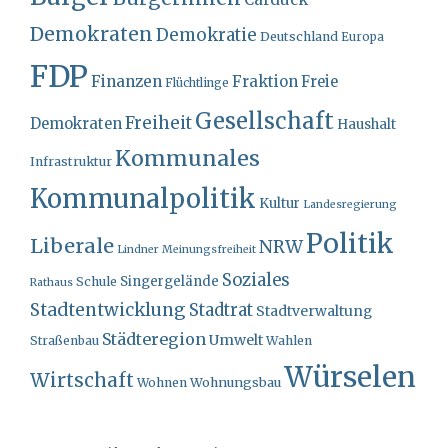
Demokraten
Demokratie
Deutschland
Europa
FDP
Finanzen
Fraktion
Freie
Flüchtlinge
Gesellschaft
Freiheit
Demokraten
Haushalt
Kommunales
Infrastruktur
Kommunalpolitik
Kultur
Landesregierung
Politik
Liberale
NRW
Lindner
Meinungsfreiheit
Soziales
Singergelände
Schule
Rathaus
Stadtentwicklung
Stadtrat
Stadtverwaltung
Städteregion
Umwelt
Straßenbau
Wahlen
Würselen
Wirtschaft
Wohnungsbau
Wohnen