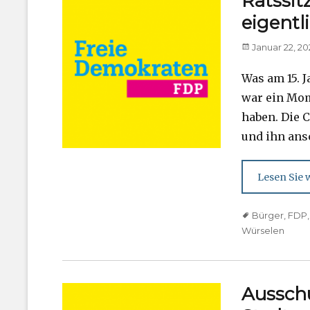
Ratssit
eigentl
Posted
Januar 22, 2
on
Was am 15. J
war ein Mome
haben. Die 
und ihn ans
Lesen Sie w
Tags
Bürger
,
FDP
Würselen
Aussch