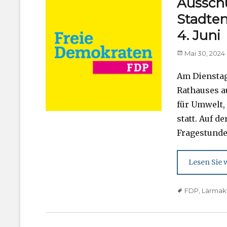
Aussch
Stadten
4. Juni
Posted
Mai 30, 2024
on
Am Dienstag,
Rathauses a
für Umwelt,
statt. Auf 
Fragestunde
Lesen Sie w
Tags
FDP
,
Lärmak