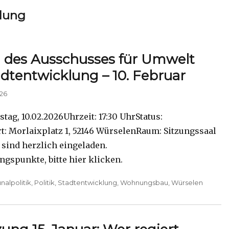
lung
g des Ausschusses für Umwelt
dtentwicklung – 10. Februar
026
tag, 10.02.2026Uhrzeit: 17:30 UhrStatus:
rt: Morlaixplatz 1, 52146 WürselenRaum: Sitzungssaal
 sind herzlich eingeladen.
gspunkte, bitte hier klicken.
alpolitik
,
Politik
,
Stadtentwicklung
,
Wohnungsbau
,
Würselen