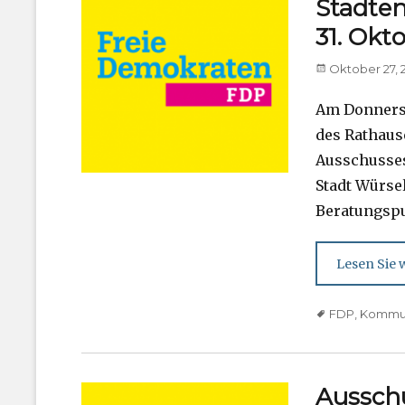
Stadten
31. Okt
Posted
Oktober 27, 
on
Am Donnersta
des Rathaus
Ausschusses
Stadt Würse
Beratungspu
Lesen Sie w
Tags
FDP
,
Kommun
Aussch