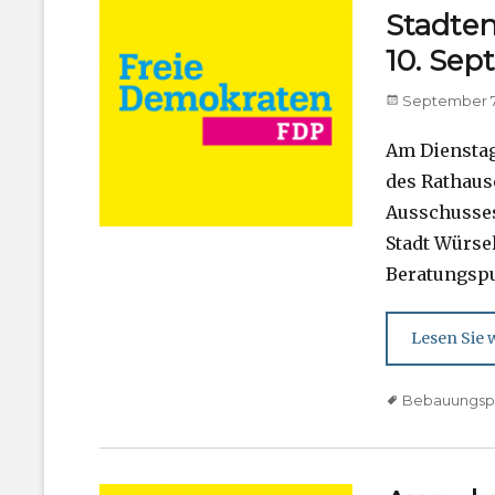
Stadten
10. Se
Posted
September 7
on
Am Dienstag,
des Rathaus
Ausschusses
Stadt Würse
Beratungspu
Lesen Sie w
Tags
Bebauungsp