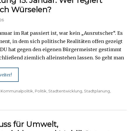
zung 15. Januar: Wer regiert
ich Würselen?
026
anuar im Rat passiert ist, war kein „Ausrutscher“. Es
nt, in dem sich politische Realitäten offen gezeigt
CDU hat gegen den eigenen Bürgermeister gestimmt
chließend ziemlich alleinstehen lassen. So geht man
eiter!
,
Kommunalpolitik
,
Politik
,
Stadtentwicklung
,
Stadtplanung
,
uss für Umwelt,