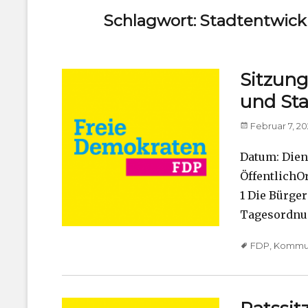
Schlagwort:
Stadtentwick
Sitzun
und Sta
Posted
Februar 7, 2
on
Datum: Diens
ÖffentlichO
1 Die Bürger
Tagesordnun
Tags
FDP
,
Kommun