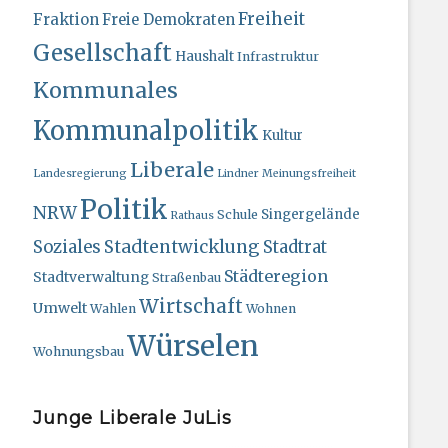
Freiheit
Fraktion
Freie Demokraten
Gesellschaft
Haushalt
Infrastruktur
Kommunales
Kommunalpolitik
Kultur
Liberale
Landesregierung
Lindner
Meinungsfreiheit
Politik
NRW
Singergelände
Schule
Rathaus
Stadtentwicklung
Soziales
Stadtrat
Städteregion
Stadtverwaltung
Straßenbau
Wirtschaft
Umwelt
Wahlen
Wohnen
Würselen
Wohnungsbau
Junge Liberale JuLis