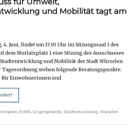
uss für Umwelt,
twicklung und Mobilität tagt am
 4. Juni, findet um 17:30 Uhr im Sitzungssaal 1 des
uf dem Morlaixplatz 1 eine Sitzung des Ausschusses
 Stadtentwicklung und Mobilität der Stadt Würselen
der Tagesordnung stehen folgende Beratungspunkte:
 für Einwohnerinnen und
eiter!
tionsplan
,
Politik
,
Singergelände
,
Stadtentwicklung
,
Würselen