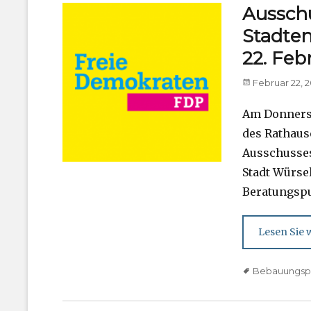
Aussch
Stadten
22. Feb
Posted
Februar 22, 
on
Am Donnersta
des Rathaus
Ausschusses
Stadt Würse
Beratungspu
Lesen Sie w
Tags
Bebauungsp