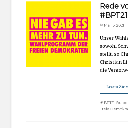
Rede vo
#BPT21
Posted
Mai 15, 2021
on
Unser Wahlzi
sowohl Schw
stellt, so C
Christian L
die Verantw
Lesen Sie w
Tags
BPT21
,
Bunde
Freie Demokra