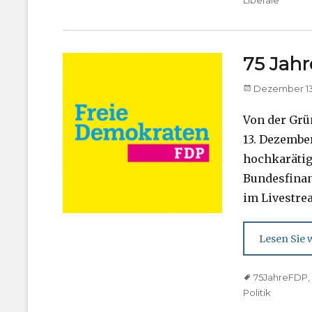
Liberale
75 Jahr
Posted
Dezember 13
on
Von der Grü
13. Dezembe
hochkarätig
Bundesfinan
im Livestrea
Lesen Sie w
Tags
75JahreFDP
Politik