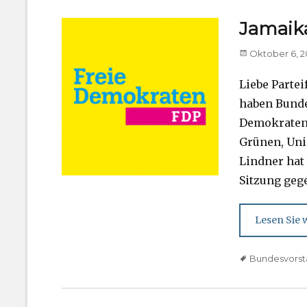
Jamaika
Posted
Oktober 6, 2
on
Liebe Parte
haben Bunde
Demokraten 
Grünen, Uni
Lindner hat
Sitzung geg
Lesen Sie w
Tags
Bundesvors