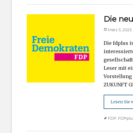
Die neu
Posted
März 3, 2023
on
Die fdplus i
interessier
gesellschaft
Leser mit e
Vorstellung 
ZUKUNFT G
Lesen Sie w
Tags
FDP
,
FDPplu