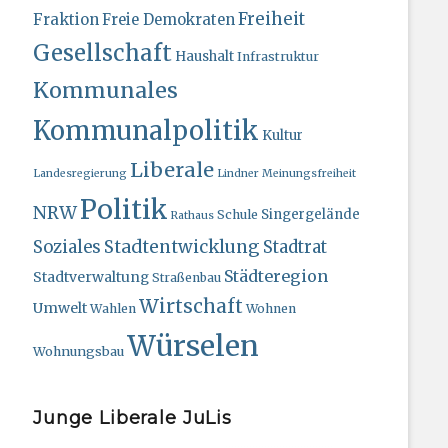
Freiheit
Fraktion
Freie Demokraten
Gesellschaft
Haushalt
Infrastruktur
Kommunales
Kommunalpolitik
Kultur
Liberale
Landesregierung
Lindner
Meinungsfreiheit
Politik
NRW
Singergelände
Schule
Rathaus
Stadtentwicklung
Soziales
Stadtrat
Städteregion
Stadtverwaltung
Straßenbau
Wirtschaft
Umwelt
Wahlen
Wohnen
Würselen
Wohnungsbau
Junge Liberale JuLis