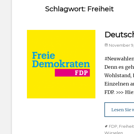
Schlagwort:
Freiheit
Deutsch
Posted
November 9,
on
#NeuwahlenJ
Denn es geh
Wohlstand, 
Einzelnen an
FDP. >>> Hi
Lesen Sie w
Tags
FDP
,
Freihei
Würselen