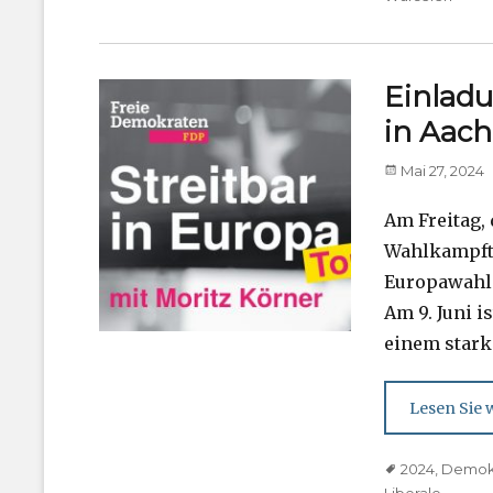
Einlad
in Aac
Posted
Mai 27, 2024
on
Am Freitag,
Wahlkampft
Europawahl 
Am 9. Juni 
einem stark
Lesen Sie w
Tags
2024
,
Demok