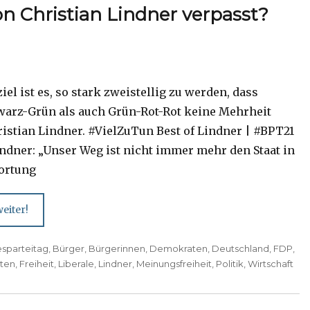
n Christian Lindner verpasst?
el ist es, so stark zweistellig zu werden, dass
arz-Grün als auch Grün-Rot-Rot keine Mehrheit
hristian Lindner. #VielZuTun Best of Lindner | #BPT21
indner: „Unser Weg ist nicht immer mehr den Staat in
ortung
eiter!
sparteitag
,
Bürger
,
Bürgerinnen
,
Demokraten
,
Deutschland
,
FDP
,
ten
,
Freiheit
,
Liberale
,
Lindner
,
Meinungsfreiheit
,
Politik
,
Wirtschaft