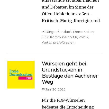
Missstände sichtbar machen
und Debatten im Sinne der
Öffentlichkeit anstoßen. –
Kritisch. Mutig. Korrigierend.
Tags
Bürger
,
Carduck
,
Demokraten
,
FDP
,
Kommunalpolitik
,
Politik
,
Wirtschaft
,
Würselen
Würselen geht bei
Grundstücken in
Bestlage den Aachener
Weg
Posted
Juni 30, 2025
on
Für die FDP-Würselen
bedeutet die Entscheidung