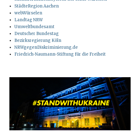
StädteRegion Aachen
webWürselen
Landtag NRW
Umweltbundesamt
Deutscher Bundestag
Bezirksregierung Köln
NRWgegenDiskriminierung.de
Friedrich-Naumann-Stiftung für die Freiheit