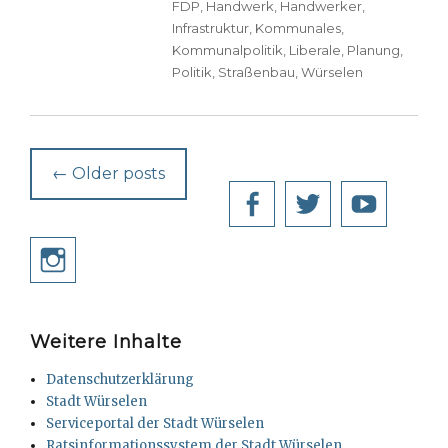
FDP
,
Handwerk
,
Handwerker
,
Infrastruktur
,
Kommunales
,
Kommunalpolitik
,
Liberale
,
Planung
,
Politik
,
Straßenbau
,
Würselen
Post
←
Older posts
navigation
Facebook
Twitter
YouT
Instagram
Weitere Inhalte
Datenschutzerklärung
Stadt Würselen
Serviceportal der Stadt Würselen
Ratsinformationssystem der Stadt Würselen