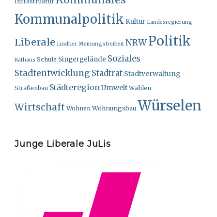
Infrastruktur
Kommunalpolitik
Kultur
Landesregierung
Politik
Liberale
NRW
Lindner
Meinungsfreiheit
Soziales
Singergelände
Schule
Rathaus
Stadtentwicklung
Stadtrat
Stadtverwaltung
Städteregion
Umwelt
Straßenbau
Wahlen
Würselen
Wirtschaft
Wohnungsbau
Wohnen
Junge Liberale JuLis