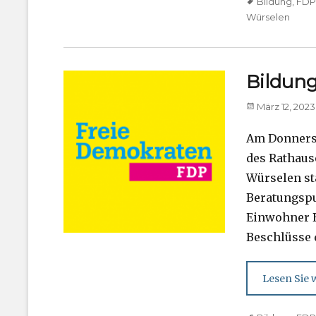
Tags
Bildung
,
FD
Würselen
Bildung
Posted
März 12, 2023
on
Am Donnerst
des Rathaus
Würselen st
Beratungspu
Einwohner B
Beschlüsse 
Lesen Sie w