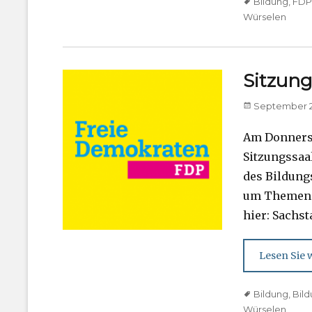
Tags
Bildung
,
FD
Würselen
Sitzung
Posted
September 2
on
Am Donnerst
Sitzungssaal
des Bildung
um Themen w
hier: Sachst
Lesen Sie w
Tags
Bildung
,
Bil
Würselen