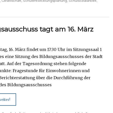
P
,
Gesellschaft
,
Schulentwicklungsplanung
,
Schulsozialarbeit
,
sausschuss tagt am 16. März
ag, 16. März findet um 17:30 Uhr im Sitzungssaal 1
es eine Sitzung des Bildungsausschusses der Stadt
att. Auf der Tagesordnung stehen folgende
nkte: Fragestunde für Einwohnerinnen und
erichterstattung über die Durchführung der
des Bildungsausschusses
eiter!