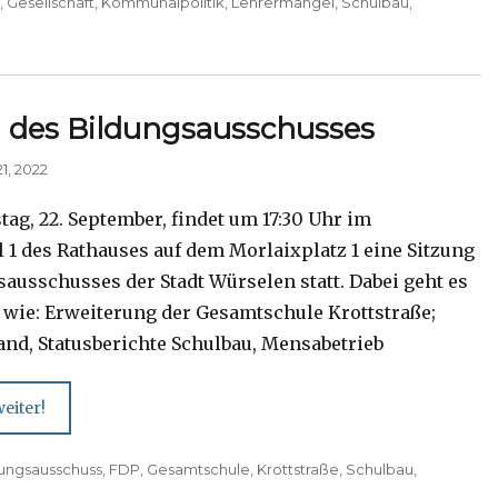
P
,
Gesellschaft
,
Kommunalpolitik
,
Lehrermangel
,
Schulbau
,
 des Bildungsausschusses
1, 2022
ag, 22. September, findet um 17:30 Uhr im
 1 des Rathauses auf dem Morlaixplatz 1 eine Sitzung
sausschusses der Stadt Würselen statt. Dabei geht es
ie: Erweiterung der Gesamtschule Krottstraße;
and, Statusberichte Schulbau, Mensabetrieb
eiter!
dungsausschuss
,
FDP
,
Gesamtschule
,
Krottstraße
,
Schulbau
,