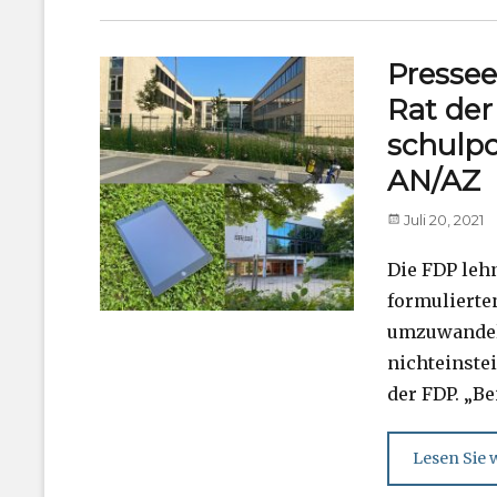
Pressee
Rat der
schulpo
AN/AZ
Posted
Juli 20, 2021
on
Die FDP leh
formulierte
umzuwandeln
nichteinstei
der FDP. „
Lesen Sie w