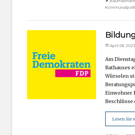
Tags
Baumaßnah
Kommunalpolit
Bildung
Posted
April 28, 202
on
Am Dienstag,
Rathauses e
Würselen st
Beratungspu
Einwohner B
Beschlüsse
Lesen Sie w