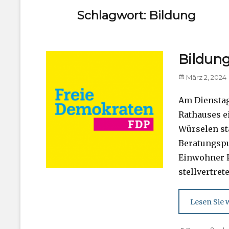
Schlagwort:
Bildung
Bildung
Posted
März 2, 2024
on
Am Dienstag,
Rathauses e
Würselen st
Beratungspu
Einwohner P
stellvertret
Lesen Sie w