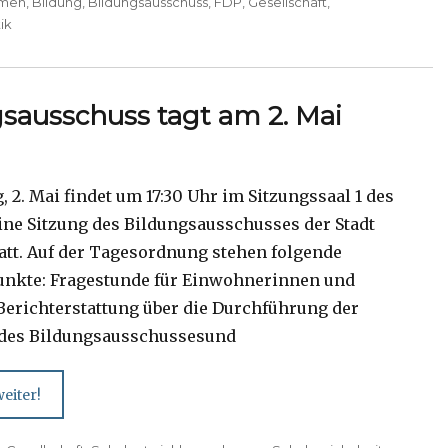
men
,
Bildung
,
Bildungsausschuss
,
FDP
,
Gesellschaft
,
ik
sausschuss tagt am 2. Mai
3
 2. Mai findet um 17:30 Uhr im Sitzungssaal 1 des
ine Sitzung des Bildungsausschusses der Stadt
att. Auf der Tagesordnung stehen folgende
nkte: Fragestunde für Einwohnerinnen und
erichterstattung über die Durchführung der
 des Bildungsausschussesund
eiter!