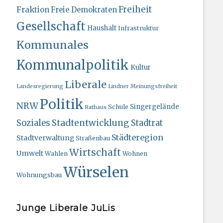
Freiheit
Fraktion
Freie Demokraten
Gesellschaft
Haushalt
Infrastruktur
Kommunales
Kommunalpolitik
Kultur
Liberale
Landesregierung
Lindner
Meinungsfreiheit
Politik
NRW
Singergelände
Schule
Rathaus
Stadtentwicklung
Soziales
Stadtrat
Städteregion
Stadtverwaltung
Straßenbau
Wirtschaft
Umwelt
Wahlen
Wohnen
Würselen
Wohnungsbau
Junge Liberale JuLis