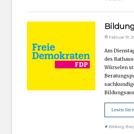
Bildung
Posted
Februar 19, 2
on
Am Dienstag,
des Rathaus
Würselen st
Beratungspu
sachkundige
Bildungsau
Lesen Sie w
Tags
Bildung
,
Bür