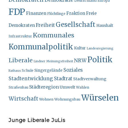
Deutschland
Europa
FDP
Finanzen
Fraktion
Freie
Flüchtlinge
Gesellschaft
Freiheit
Demokraten
Haushalt
Kommunales
Infrastruktur
Kommunalpolitik
Kultur
Landesregierung
Politik
Liberale
NRW
Lindner
Meinungsfreiheit
Soziales
Singergelände
Schule
Rathaus
Stadtentwicklung
Stadtrat
Stadtverwaltung
Städteregion
Umwelt
Straßenbau
Wahlen
Würselen
Wirtschaft
Wohnungsbau
Wohnen
Junge Liberale JuLis