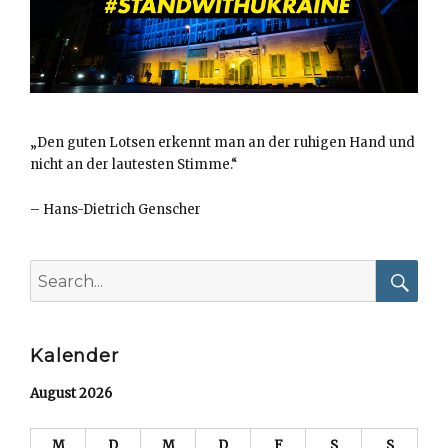
„Den guten Lotsen erkennt man an der ruhigen Hand und
nicht an der lautesten Stimme.“
–
Hans-Dietrich Genscher
Search
for:
Searc
Kalender
August 2026
M
D
M
D
F
S
S