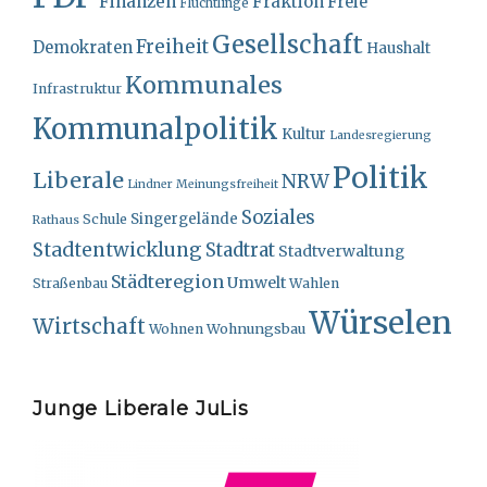
Finanzen
Fraktion
Freie
Flüchtlinge
Gesellschaft
Freiheit
Demokraten
Haushalt
Kommunales
Infrastruktur
Kommunalpolitik
Kultur
Landesregierung
Politik
Liberale
NRW
Lindner
Meinungsfreiheit
Soziales
Singergelände
Schule
Rathaus
Stadtentwicklung
Stadtrat
Stadtverwaltung
Städteregion
Umwelt
Straßenbau
Wahlen
Würselen
Wirtschaft
Wohnungsbau
Wohnen
Junge Liberale JuLis