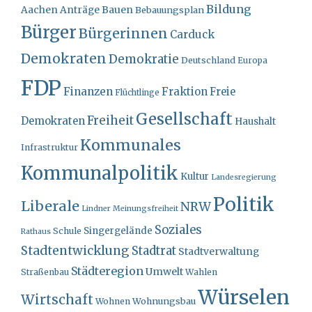
Bildung
Bauen
Aachen
Anträge
Bebauungsplan
Bürger
Bürgerinnen
Carduck
Demokraten
Demokratie
Deutschland
Europa
FDP
Finanzen
Fraktion
Freie
Flüchtlinge
Gesellschaft
Freiheit
Demokraten
Haushalt
Kommunales
Infrastruktur
Kommunalpolitik
Kultur
Landesregierung
Politik
Liberale
NRW
Lindner
Meinungsfreiheit
Soziales
Singergelände
Schule
Rathaus
Stadtentwicklung
Stadtrat
Stadtverwaltung
Städteregion
Umwelt
Straßenbau
Wahlen
Würselen
Wirtschaft
Wohnungsbau
Wohnen