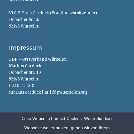
V.i.S.P. Hans Carduck (Fraktionsvorsitzender)
Dobacher Sr. 26
52146 Würselen
Impressum
FDP – Ortsverband Würselen
Markus Carduck
Dobacher Str. 30
52146 Würselen
02405 21200
markus.carduck [ at ] fdpwuerselen.org
Diese Webseite benutzt Cookies. Wenn Sie diese
Webseite weiter nutzen, gehen wir von Ihrem
Copyright © 2026
FDP – Würselen
. All Rights Reserved.