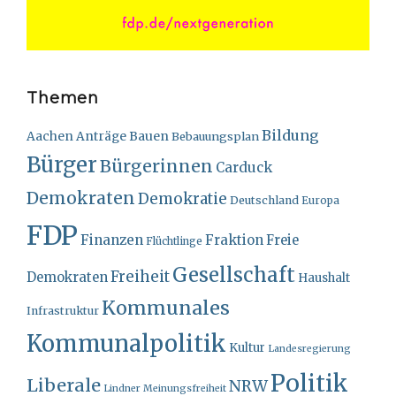
Themen
Bildung
Bauen
Aachen
Anträge
Bebauungsplan
Bürger
Bürgerinnen
Carduck
Demokraten
Demokratie
Deutschland
Europa
FDP
Finanzen
Fraktion
Freie
Flüchtlinge
Gesellschaft
Freiheit
Demokraten
Haushalt
Kommunales
Infrastruktur
Kommunalpolitik
Kultur
Landesregierung
Politik
Liberale
NRW
Lindner
Meinungsfreiheit