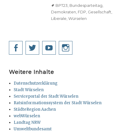
Tags
BPT23
,
Bundesparteitag
,
Demokraten
,
FDP
,
Gesellschaft
,
Liberale
,
Würselen
Facebook
Twitter
YouTube
Instagram
Weitere Inhalte
Datenschutzerklärung
Stadt Würselen
Serviceportal der Stadt Würselen
Ratsinformationssystem der Stadt Würselen
StädteRegion Aachen
webWürselen
Landtag NRW
Umweltbundesamt