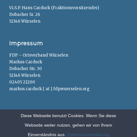
V.i.S.P. Hans Carduck (Fraktionsvorsitzender)
Dobacher Sr. 26
52146 Würselen
Impressum
FDP – Ortsverband Würselen
Markus Carduck
Dobacher Str. 30
52146 Würselen
02405 21200
markus.carduck [ at ] fdpwuerselen.org
Diese Webseite benutzt Cookies. Wenn Sie diese
Webseite weiter nutzen, gehen wir von Ihrem
Copyright © 2026
FDP – Würselen
. All Rights Reserved.
Anträge
Einverständnis aus.
Datenschutzerklärung