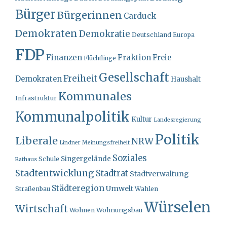
Bürger
Bürgerinnen
Carduck
Demokraten
Demokratie
Deutschland
Europa
FDP
Finanzen
Fraktion
Freie
Flüchtlinge
Gesellschaft
Freiheit
Demokraten
Haushalt
Kommunales
Infrastruktur
Kommunalpolitik
Kultur
Landesregierung
Politik
Liberale
NRW
Lindner
Meinungsfreiheit
Soziales
Singergelände
Schule
Rathaus
Stadtentwicklung
Stadtrat
Stadtverwaltung
Städteregion
Umwelt
Straßenbau
Wahlen
Würselen
Wirtschaft
Wohnungsbau
Wohnen