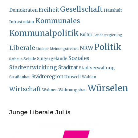
Gesellschaft
Freiheit
Demokraten
Haushalt
Kommunales
Infrastruktur
Kommunalpolitik
Kultur
Landesregierung
Politik
Liberale
NRW
Lindner
Meinungsfreiheit
Soziales
Singergelände
Schule
Rathaus
Stadtentwicklung
Stadtrat
Stadtverwaltung
Städteregion
Umwelt
Straßenbau
Wahlen
Würselen
Wirtschaft
Wohnungsbau
Wohnen
Junge Liberale JuLis