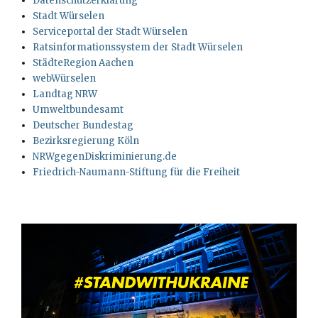
Datenschutzerklärung
Stadt Würselen
Serviceportal der Stadt Würselen
Ratsinformationssystem der Stadt Würselen
StädteRegion Aachen
webWürselen
Landtag NRW
Umweltbundesamt
Deutscher Bundestag
Bezirksregierung Köln
NRWgegenDiskriminierung.de
Friedrich-Naumann-Stiftung für die Freiheit