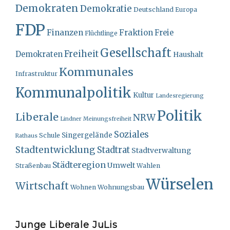
Demokraten
Demokratie
Deutschland
Europa
FDP
Finanzen
Fraktion
Freie
Flüchtlinge
Gesellschaft
Freiheit
Demokraten
Haushalt
Kommunales
Infrastruktur
Kommunalpolitik
Kultur
Landesregierung
Politik
Liberale
NRW
Lindner
Meinungsfreiheit
Soziales
Singergelände
Schule
Rathaus
Stadtentwicklung
Stadtrat
Stadtverwaltung
Städteregion
Umwelt
Straßenbau
Wahlen
Würselen
Wirtschaft
Wohnungsbau
Wohnen
Junge Liberale JuLis