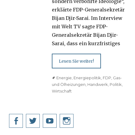
sondern verbohrte Ideologie“,
erklärte FDP-Generalsekretär
Bijan Djir-Sarai. Im Interview
mit Welt TV sagte FDP-
Generalsekretär Bijan Djir-
Sarai, dass ein kurzfristiges
Lesen Sie weiter!
Tags
Energie
,
Energiepolitik
,
FDP
,
Gas-
und Ölheizungen
,
Handwerk
,
Politik
,
Wirtschaft
Facebook
Twitter
YouTube
Instagram