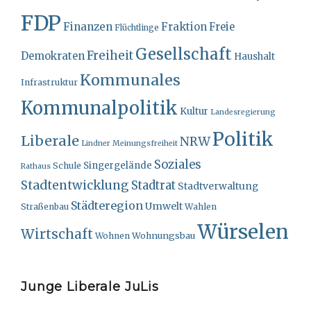
FDP
Finanzen
Fraktion
Freie
Flüchtlinge
Gesellschaft
Freiheit
Demokraten
Haushalt
Kommunales
Infrastruktur
Kommunalpolitik
Kultur
Landesregierung
Politik
Liberale
NRW
Lindner
Meinungsfreiheit
Soziales
Singergelände
Schule
Rathaus
Stadtentwicklung
Stadtrat
Stadtverwaltung
Städteregion
Umwelt
Straßenbau
Wahlen
Würselen
Wirtschaft
Wohnungsbau
Wohnen
Junge Liberale JuLis