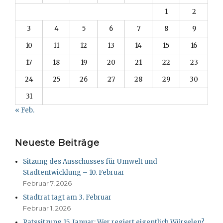
1
2
3
4
5
6
7
8
9
10
11
12
13
14
15
16
17
18
19
20
21
22
23
24
25
26
27
28
29
30
31
« Feb.
Neueste Beiträge
Sitzung des Ausschusses für Umwelt und
Stadtentwicklung – 10. Februar
Februar 7, 2026
Stadtrat tagt am 3. Februar
Februar 1, 2026
Ratssitzung 15. Januar: Wer regiert eigentlich Würselen?