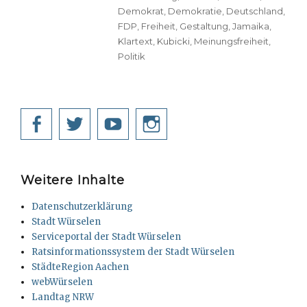
Demokrat
,
Demokratie
,
Deutschland
,
FDP
,
Freiheit
,
Gestaltung
,
Jamaika
,
Klartext
,
Kubicki
,
Meinungsfreiheit
,
Politik
Facebook
Twitter
YouTube
Instagram
Weitere Inhalte
Datenschutzerklärung
Stadt Würselen
Serviceportal der Stadt Würselen
Ratsinformationssystem der Stadt Würselen
StädteRegion Aachen
webWürselen
Landtag NRW