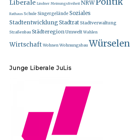
Politik
Liberale
NRW
Lindner
Meinungsfreiheit
Soziales
Singergelände
Schule
Rathaus
Stadtentwicklung
Stadtrat
Stadtverwaltung
Städteregion
Umwelt
Straßenbau
Wahlen
Würselen
Wirtschaft
Wohnungsbau
Wohnen
Junge Liberale JuLis