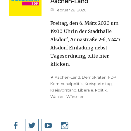
Aachen-Land
Posted
Februar 28, 2020
on
Freitag, den 6. März 2020 um
19:00 Uhrin der Stadthalle
Alsdorf, Annastraße 2-6, 52477
Alsdorf Einladung nebst
Tagesordnung, bitte hier
klicken.
Tags
Aachen-Land
,
Demokraten
,
FDP
,
Kommunalpolitik
,
Kreisparteitag
,
Kreisvorstand
,
Liberale
,
Politik
,
Wahlen
,
Würselen
Facebook
Twitter
YouTube
Instagram