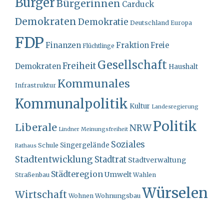
Bürger
Bürgerinnen
Carduck
Demokraten
Demokratie
Deutschland
Europa
FDP
Finanzen
Fraktion
Freie
Flüchtlinge
Gesellschaft
Freiheit
Demokraten
Haushalt
Kommunales
Infrastruktur
Kommunalpolitik
Kultur
Landesregierung
Politik
Liberale
NRW
Lindner
Meinungsfreiheit
Soziales
Singergelände
Schule
Rathaus
Stadtentwicklung
Stadtrat
Stadtverwaltung
Städteregion
Umwelt
Straßenbau
Wahlen
Würselen
Wirtschaft
Wohnungsbau
Wohnen