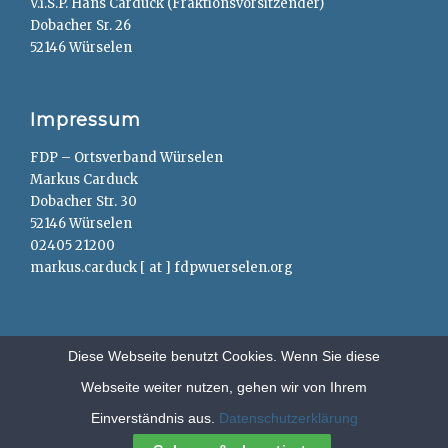
V.i.S.P. Hans Carduck (Fraktionsvorsitzender)
Dobacher Sr. 26
52146 Würselen
Impressum
FDP – Ortsverband Würselen
Markus Carduck
Dobacher Str. 30
52146 Würselen
02405 21200
markus.carduck [ at ] fdpwuerselen.org
Diese Webseite benutzt Cookies. Wenn Sie diese
Webseite weiter nutzen, gehen wir von Ihrem
Copyright © 2026
FDP – Würselen
. All Rights Reserved.
Anträge
Einverständnis aus.
Datenschutzerklärung
Clean Education by
Catch Themes