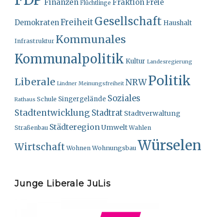
Finanzen
Fraktion
Freie
Flüchtlinge
Gesellschaft
Freiheit
Demokraten
Haushalt
Kommunales
Infrastruktur
Kommunalpolitik
Kultur
Landesregierung
Politik
Liberale
NRW
Lindner
Meinungsfreiheit
Soziales
Singergelände
Schule
Rathaus
Stadtentwicklung
Stadtrat
Stadtverwaltung
Städteregion
Umwelt
Straßenbau
Wahlen
Würselen
Wirtschaft
Wohnungsbau
Wohnen
Junge Liberale JuLis