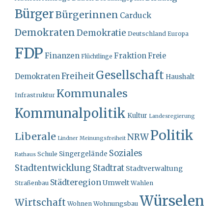
Bürger
Bürgerinnen
Carduck
Demokraten
Demokratie
Deutschland
Europa
FDP
Finanzen
Fraktion
Freie
Flüchtlinge
Gesellschaft
Freiheit
Demokraten
Haushalt
Kommunales
Infrastruktur
Kommunalpolitik
Kultur
Landesregierung
Politik
Liberale
NRW
Lindner
Meinungsfreiheit
Soziales
Singergelände
Schule
Rathaus
Stadtentwicklung
Stadtrat
Stadtverwaltung
Städteregion
Umwelt
Straßenbau
Wahlen
Würselen
Wirtschaft
Wohnungsbau
Wohnen