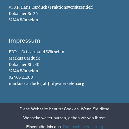
V.i.S.P. Hans Carduck (Fraktionsvorsitzender)
Dobacher Sr. 26
52146 Würselen
Impressum
FDP – Ortsverband Würselen
Markus Carduck
Dobacher Str. 30
52146 Würselen
02405 21200
markus.carduck [ at ] fdpwuerselen.org
Diese Webseite benutzt Cookies. Wenn Sie diese
Webseite weiter nutzen, gehen wir von Ihrem
Copyright © 2026
FDP – Würselen
. All Rights Reserved.
Anträge
Einverständnis aus.
Datenschutzerklärung