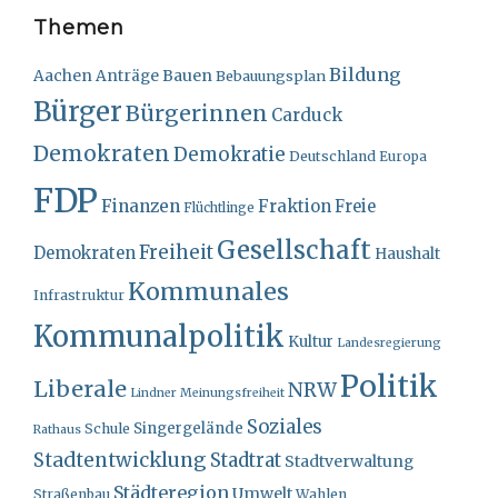
Themen
Bildung
Bauen
Aachen
Anträge
Bebauungsplan
Bürger
Bürgerinnen
Carduck
Demokraten
Demokratie
Deutschland
Europa
FDP
Finanzen
Fraktion
Freie
Flüchtlinge
Gesellschaft
Freiheit
Demokraten
Haushalt
Kommunales
Infrastruktur
Kommunalpolitik
Kultur
Landesregierung
Politik
Liberale
NRW
Lindner
Meinungsfreiheit
Soziales
Singergelände
Schule
Rathaus
Stadtentwicklung
Stadtrat
Stadtverwaltung
Städteregion
Umwelt
Straßenbau
Wahlen