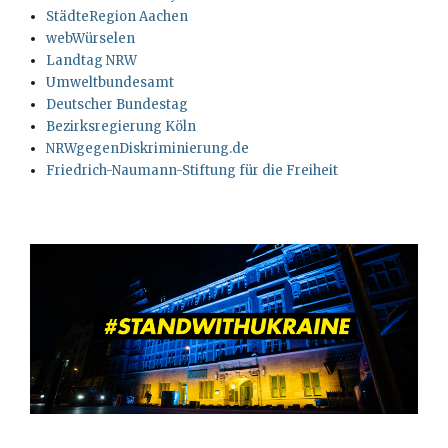
StädteRegion Aachen
webWürselen
Landtag NRW
Umweltbundesamt
Deutscher Bundestag
Bezirksregierung Köln
NRWgegenDiskriminierung.de
Friedrich-Naumann-Stiftung für die Freiheit