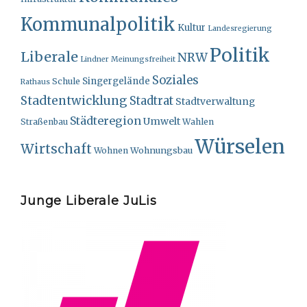
Kommunalpolitik
Kultur
Landesregierung
Politik
Liberale
NRW
Lindner
Meinungsfreiheit
Soziales
Singergelände
Schule
Rathaus
Stadtentwicklung
Stadtrat
Stadtverwaltung
Städteregion
Umwelt
Straßenbau
Wahlen
Würselen
Wirtschaft
Wohnungsbau
Wohnen
Junge Liberale JuLis