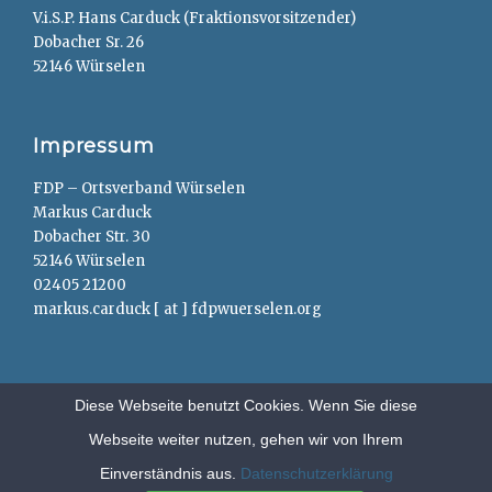
V.i.S.P. Hans Carduck (Fraktionsvorsitzender)
Dobacher Sr. 26
52146 Würselen
Impressum
FDP – Ortsverband Würselen
Markus Carduck
Dobacher Str. 30
52146 Würselen
02405 21200
markus.carduck [ at ] fdpwuerselen.org
Diese Webseite benutzt Cookies. Wenn Sie diese
Webseite weiter nutzen, gehen wir von Ihrem
Copyright © 2026
FDP – Würselen
. All Rights Reserved.
Anträge
Einverständnis aus.
Datenschutzerklärung