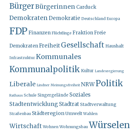
Bürger
Bürgerinnen
Carduck
Demokraten
Demokratie
Deutschland
Europa
FDP
Finanzen
Fraktion
Freie
Flüchtlinge
Gesellschaft
Freiheit
Demokraten
Haushalt
Kommunales
Infrastruktur
Kommunalpolitik
Kultur
Landesregierung
Politik
Liberale
NRW
Lindner
Meinungsfreiheit
Soziales
Singergelände
Schule
Rathaus
Stadtentwicklung
Stadtrat
Stadtverwaltung
Städteregion
Umwelt
Straßenbau
Wahlen
Würselen
Wirtschaft
Wohnungsbau
Wohnen