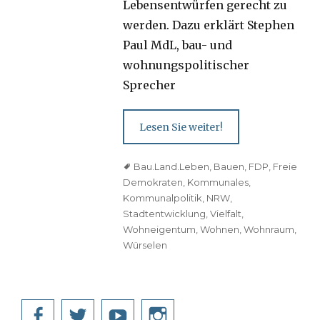
Lebensentwürfen gerecht zu
werden. Dazu erklärt Stephen
Paul MdL, bau- und
wohnungspolitischer
Sprecher
Lesen Sie weiter!
Tags
Bau.Land.Leben
,
Bauen
,
FDP
,
Freie
Demokraten
,
Kommunales
,
Kommunalpolitik
,
NRW
,
Stadtentwicklung
,
Vielfalt
,
Wohneigentum
,
Wohnen
,
Wohnraum
,
Würselen
Facebook
Twitter
YouTube
Instagram