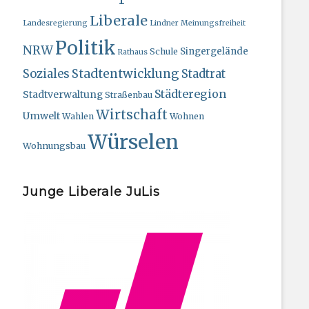
Liberale
Landesregierung
Lindner
Meinungsfreiheit
Politik
NRW
Singergelände
Schule
Rathaus
Stadtentwicklung
Soziales
Stadtrat
Städteregion
Stadtverwaltung
Straßenbau
Wirtschaft
Umwelt
Wahlen
Wohnen
Würselen
Wohnungsbau
Junge Liberale JuLis