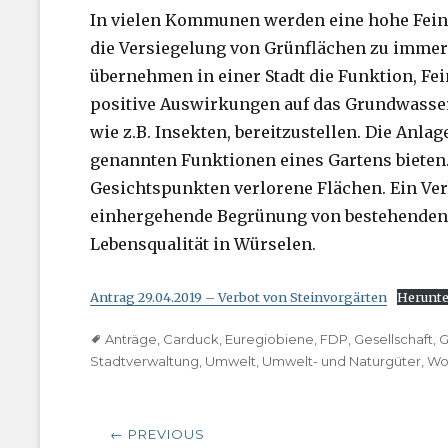
In vielen Kommunen werden eine hohe Feins
die Versiegelung von Grünflächen zu immer
übernehmen in einer Stadt die Funktion, Fei
positive Auswirkungen auf das Grundwasser
wie z.B. Insekten, bereitzustellen. Die Anla
genannten Funktionen eines Gartens bieten.
Gesichtspunkten verlorene Flächen. Ein Ver
einhergehende Begrünung von bestehenden St
Lebensqualität in Würselen.
Antrag 29.04.2019 – Verbot von Steinvorgärten
Herunte
Tags
Anträge
,
Carduck
,
Euregiobiene
,
FDP
,
Gesellschaft
,
G
Stadtverwaltung
,
Umwelt
,
Umwelt- und Naturgüter
,
Wo
Beitragsnavigation
← PREVIOUS