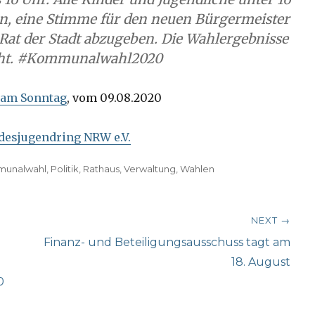
en, eine Stimme für den neuen Bürgermeister
 Rat der Stadt abzugeben. Die Wahlergebnisse
icht. #Kommunalwahl2020
 am Sonntag
, vom 09.08.2020
desjugendring NRW e.V.
unalwahl
,
Politik
,
Rathaus
,
Verwaltung
,
Wahlen
NEXT →
Next
Finanz- und Beteiligungsausschuss tagt am
post:
18. August
0