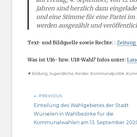
Jahren sind herzlich dazu eingelad
und eine Stimme für eine Partei im
werden ausgezählt und veröffentl
Text- und Bildquelle sowie Rechte: :
Zeitung
Was ist U16- bzw. U18-Wahl? Infos unter:
Lan
Tags
Bildung
,
Jugendliche
,
Kinder
,
Kommunalpolitik
,
Komm
Beitragsnavigation
← PREVIOUS
Previous
Einteilung des Wahlgebietes der Stadt
post:
Würselen in Wahlbezirke für die
Kommunalwahlen am 13. September 202