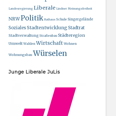
Liberale
Landesregierung
Lindner
Meinungsfreiheit
Politik
NRW
Singergelände
Schule
Rathaus
Stadtentwicklung
Soziales
Stadtrat
Städteregion
Stadtverwaltung
Straßenbau
Wirtschaft
Umwelt
Wahlen
Wohnen
Würselen
Wohnungsbau
Junge Liberale JuLis