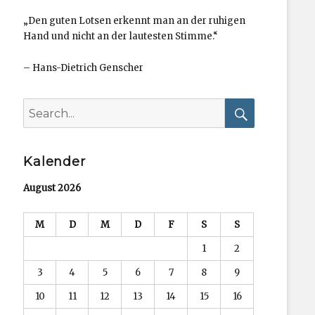
„Den guten Lotsen erkennt man an der ruhigen
Hand und nicht an der lautesten Stimme.“
–
Hans-Dietrich Genscher
Search
for:
Search
Kalender
August 2026
M
D
M
D
F
S
S
1
2
3
4
5
6
7
8
9
10
11
12
13
14
15
16