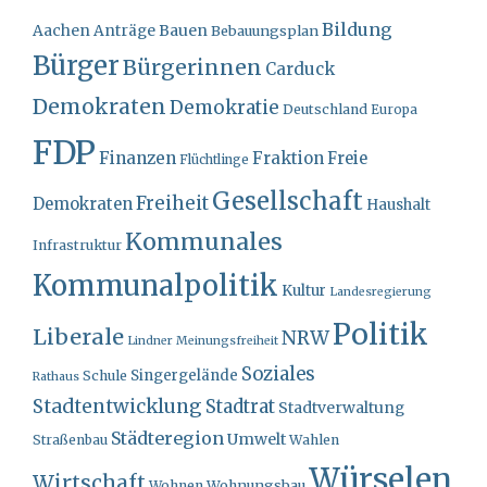
Bildung
Bauen
Aachen
Anträge
Bebauungsplan
Bürger
Bürgerinnen
Carduck
Demokraten
Demokratie
Deutschland
Europa
FDP
Finanzen
Fraktion
Freie
Flüchtlinge
Gesellschaft
Freiheit
Demokraten
Haushalt
Kommunales
Infrastruktur
Kommunalpolitik
Kultur
Landesregierung
Politik
Liberale
NRW
Lindner
Meinungsfreiheit
Soziales
Singergelände
Schule
Rathaus
Stadtentwicklung
Stadtrat
Stadtverwaltung
Städteregion
Umwelt
Straßenbau
Wahlen
Würselen
Wirtschaft
Wohnungsbau
Wohnen