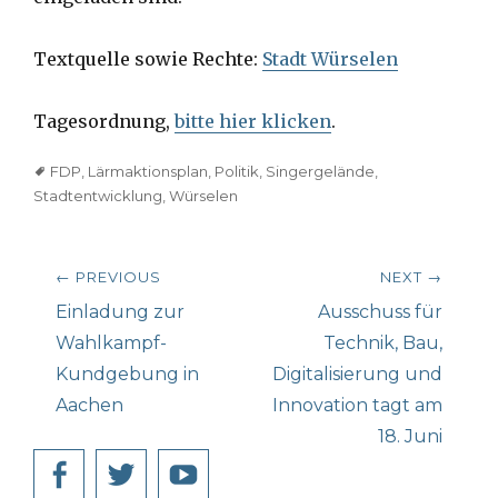
Textquelle sowie Rechte:
Stadt Würselen
Tagesordnung,
bitte hier klicken
.
Tags
FDP
,
Lärmaktionsplan
,
Politik
,
Singergelände
,
Stadtentwicklung
,
Würselen
Beitragsnavigation
← PREVIOUS
NEXT →
Previous
Next
Einladung zur
Ausschuss für
post:
post:
Wahlkampf-
Technik, Bau,
Kundgebung in
Digitalisierung und
Aachen
Innovation tagt am
18. Juni
Facebook
Twitter
YouTube