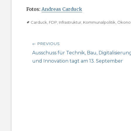
Fotos:
Andreas Carduck
Tags
Carduck
,
FDP
,
Infrastruktur
,
Kommunalpolitik
,
Ökono
Beitragsnavigation
← PREVIOUS
Previous
Ausschuss für Technik, Bau, Digitalisierun
post:
und Innovation tagt am 13. September