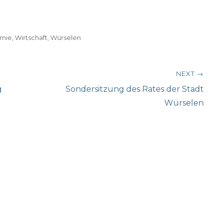
mie
,
Wirtschaft
,
Würselen
NEXT →
Next
g
Sondersitzung des Rates der Stadt
post:
Würselen