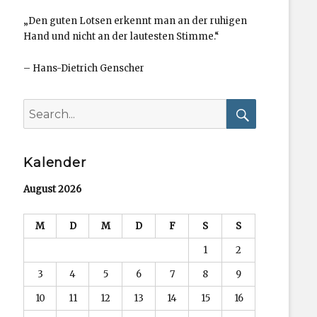
„Den guten Lotsen erkennt man an der ruhigen
Hand und nicht an der lautesten Stimme.“
–
Hans-Dietrich Genscher
Search
for:
Search
Kalender
August 2026
M
D
M
D
F
S
S
1
2
3
4
5
6
7
8
9
10
11
12
13
14
15
16