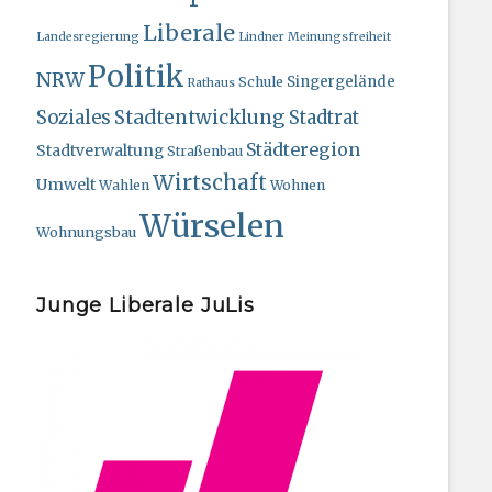
Liberale
Landesregierung
Lindner
Meinungsfreiheit
Politik
NRW
Singergelände
Schule
Rathaus
Stadtentwicklung
Soziales
Stadtrat
Städteregion
Stadtverwaltung
Straßenbau
Wirtschaft
Umwelt
Wahlen
Wohnen
Würselen
Wohnungsbau
Junge Liberale JuLis