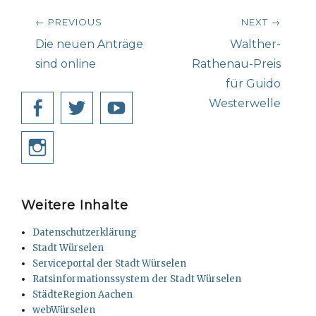
Beitragsnavigation
← PREVIOUS
NEXT →
Previous
Next
Die neuen Anträge
Walther-
post:
post:
sind online
Rathenau-Preis
für Guido
Westerwelle
Facebook
Twitter
YouTube
Instagram
Weitere Inhalte
Datenschutzerklärung
Stadt Würselen
Serviceportal der Stadt Würselen
Ratsinformationssystem der Stadt Würselen
StädteRegion Aachen
webWürselen