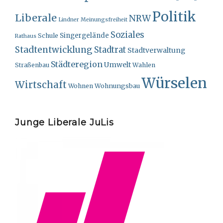
Politik
Liberale
NRW
Lindner
Meinungsfreiheit
Soziales
Singergelände
Schule
Rathaus
Stadtentwicklung
Stadtrat
Stadtverwaltung
Städteregion
Umwelt
Straßenbau
Wahlen
Würselen
Wirtschaft
Wohnungsbau
Wohnen
Junge Liberale JuLis