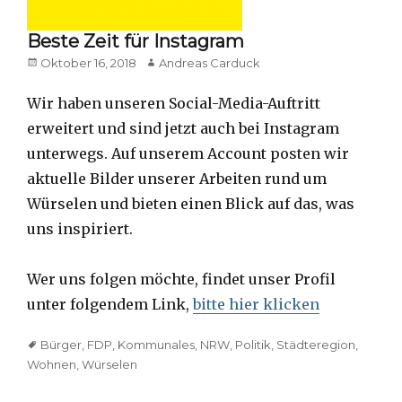
Beste Zeit für Instagram
Posted
Author
Oktober 16, 2018
Andreas Carduck
on
Wir haben unseren Social-Media-Auftritt
erweitert und sind jetzt auch bei Instagram
unterwegs. Auf unserem Account posten wir
aktuelle Bilder unserer Arbeiten rund um
Würselen und bieten einen Blick auf das, was
uns inspiriert.
Wer uns folgen möchte, findet unser Profil
unter folgendem Link,
bitte hier klicken
Tags
Bürger
,
FDP
,
Kommunales
,
NRW
,
Politik
,
Städteregion
,
Wohnen
,
Würselen