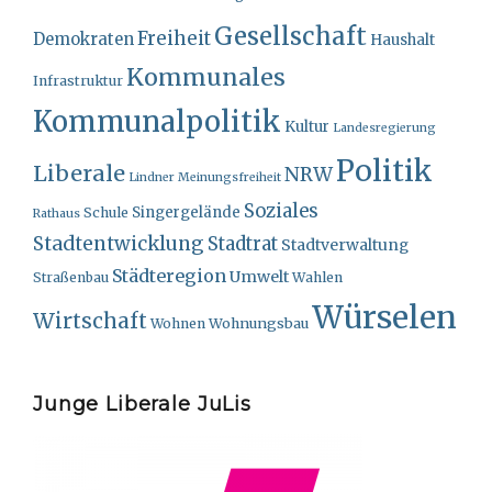
Gesellschaft
Freiheit
Demokraten
Haushalt
Kommunales
Infrastruktur
Kommunalpolitik
Kultur
Landesregierung
Politik
Liberale
NRW
Lindner
Meinungsfreiheit
Soziales
Singergelände
Schule
Rathaus
Stadtentwicklung
Stadtrat
Stadtverwaltung
Städteregion
Umwelt
Straßenbau
Wahlen
Würselen
Wirtschaft
Wohnungsbau
Wohnen
Junge Liberale JuLis