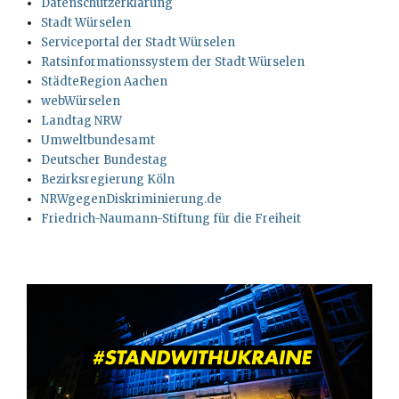
Datenschutzerklärung
Stadt Würselen
Serviceportal der Stadt Würselen
Ratsinformationssystem der Stadt Würselen
StädteRegion Aachen
webWürselen
Landtag NRW
Umweltbundesamt
Deutscher Bundestag
Bezirksregierung Köln
NRWgegenDiskriminierung.de
Friedrich-Naumann-Stiftung für die Freiheit