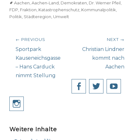
Tags
Aachen
,
Aachen-Land
,
Demokraten
,
Dr. Werner Pfeil
,
FDP
,
Fraktion
,
Katastrophenschutz
,
Kommunalpolitik
,
Politik
,
Städteregion
,
Umwelt
Beitragsnavigation
← PREVIOUS
NEXT →
Previous
Next
Sportpark
Christian Lindner
post:
post:
Kauseneichsgasse
kommt nach
– Hans Carduck
Aachen
nimmt Stellung
Facebook
Twitter
YouT
Instagram
Weitere Inhalte