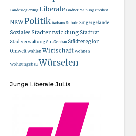
Liberale
Landesregierung
Lindner
Meinungsfreiheit
Politik
NRW
Singergelände
Schule
Rathaus
Stadtentwicklung
Soziales
Stadtrat
Städteregion
Stadtverwaltung
Straßenbau
Wirtschaft
Umwelt
Wahlen
Wohnen
Würselen
Wohnungsbau
Junge Liberale JuLis