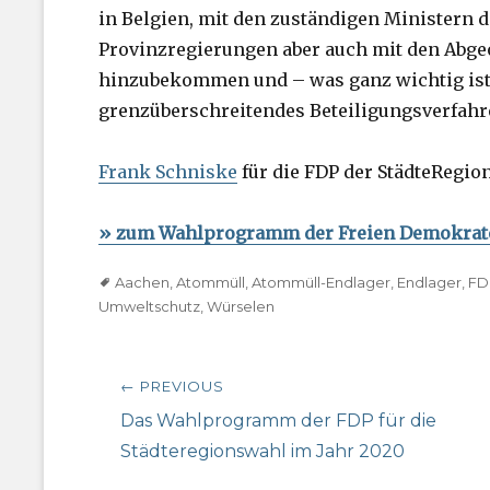
in Belgien, mit den zuständigen Ministern 
Provinzregierungen aber auch mit den Abgeo
hinzubekommen und – was ganz wichtig ist
grenzüberschreitendes Beteiligungsverfah
Frank Schniske
für die FDP der StädteRegio
» zum Wahlprogramm der Freien Demokraten
Tags
Aachen
,
Atommüll
,
Atommüll-Endlager
,
Endlager
,
FD
Umweltschutz
,
Würselen
Beitragsnavigation
← PREVIOUS
Previous
Das Wahlprogramm der FDP für die
post:
Städteregionswahl im Jahr 2020