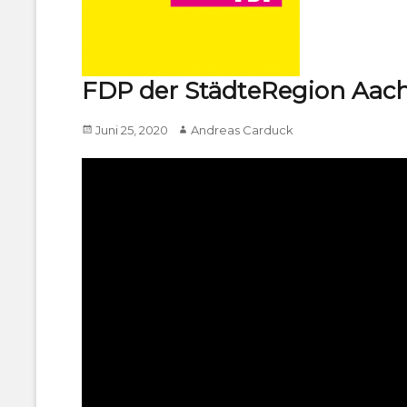
FDP der StädteRegion Aach
Posted
Author
Juni 25, 2020
Andreas Carduck
on