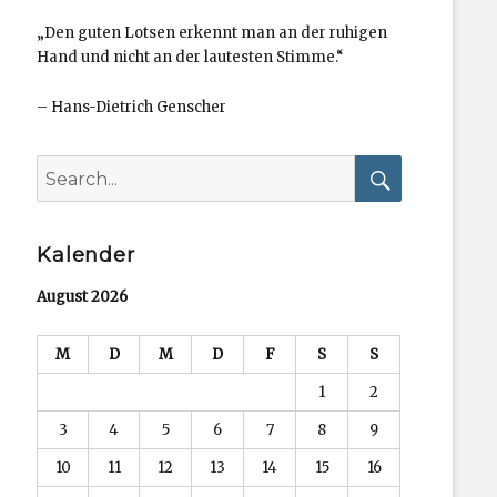
„Den guten Lotsen erkennt man an der ruhigen
Hand und nicht an der lautesten Stimme.“
–
Hans-Dietrich Genscher
Search
for:
Search
Kalender
August 2026
M
D
M
D
F
S
S
1
2
3
4
5
6
7
8
9
10
11
12
13
14
15
16