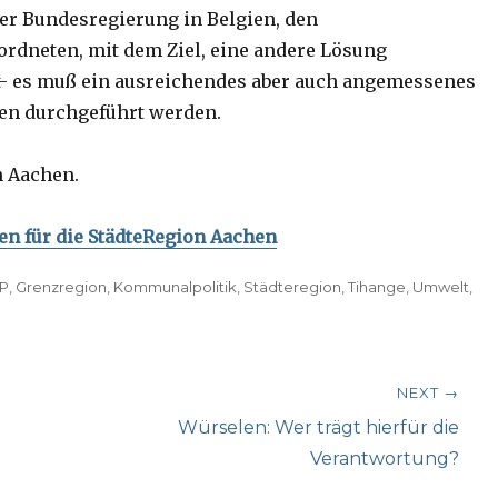
der Bundesregierung in Belgien, den
rdneten, mit dem Ziel, eine andere Lösung
- es muß ein ausreichendes aber auch angemessenes
ren durchgeführt werden.
n Aachen.
 für die StädteRegion Aachen
P
,
Grenzregion
,
Kommunalpolitik
,
Städteregion
,
Tihange
,
Umwelt
,
NEXT →
Next
Würselen: Wer trägt hierfür die
post:
Verantwortung?