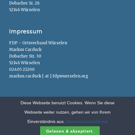
Dobacher Sr. 26
52146 Würselen
Impressum
FDP – Ortsverband Würselen
Markus Carduck
Dobacher Str. 30
52146 Würselen
02405 21200
markus.carduck [ at ] fdpwuerselen.org
Diese Webseite benutzt Cookies. Wenn Sie diese
Webseite weiter nutzen, gehen wir von Ihrem
Copyright © 2026
FDP – Würselen
. All Rights Reserved.
Anträge
Einverständnis aus.
Datenschutzerklärung
Clean Education by
Catch Themes
Gelesen & akzeptiert.