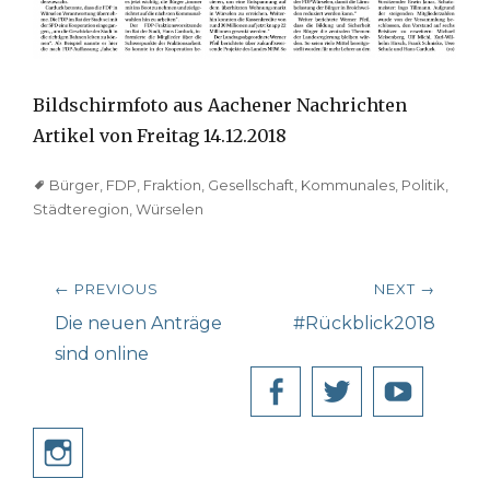
Bildschirmfoto aus Aachener Nachrichten
Artikel von Freitag 14.12.2018
Tags
Bürger
,
FDP
,
Fraktion
,
Gesellschaft
,
Kommunales
,
Politik
,
Städteregion
,
Würselen
Beitragsnavigation
← PREVIOUS
NEXT →
Previous
Next
Die neuen Anträge
#Rückblick2018
post:
post:
sind online
Facebook
Twitter
YouT
Instagram