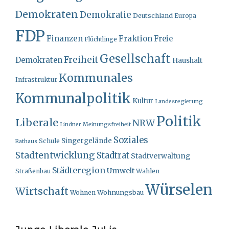
Demokraten
Demokratie
Deutschland
Europa
FDP
Finanzen
Fraktion
Freie
Flüchtlinge
Gesellschaft
Freiheit
Demokraten
Haushalt
Kommunales
Infrastruktur
Kommunalpolitik
Kultur
Landesregierung
Politik
Liberale
NRW
Lindner
Meinungsfreiheit
Soziales
Singergelände
Schule
Rathaus
Stadtentwicklung
Stadtrat
Stadtverwaltung
Städteregion
Umwelt
Straßenbau
Wahlen
Würselen
Wirtschaft
Wohnungsbau
Wohnen