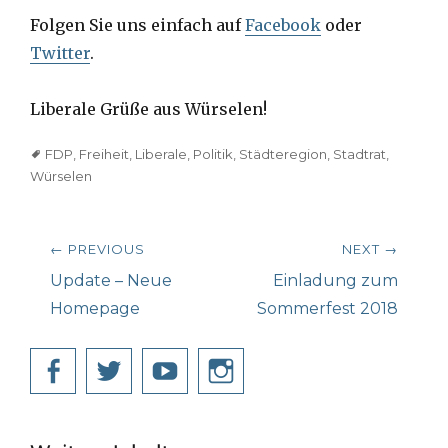
Folgen Sie uns einfach auf
Facebook
oder
Twitter
.
Liberale Grüße aus Würselen!
Tags
FDP
,
Freiheit
,
Liberale
,
Politik
,
Städteregion
,
Stadtrat
,
Würselen
Beitragsnavigation
← PREVIOUS
NEXT →
Previous
Next
Update – Neue
Einladung zum
post:
post:
Homepage
Sommerfest 2018
Facebook
Twitter
YouTube
Instagram