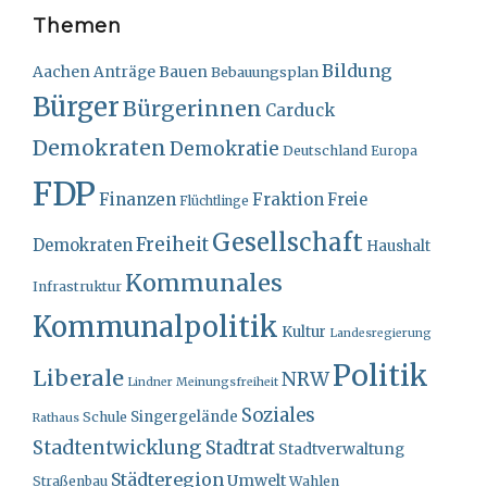
Themen
Bildung
Bauen
Aachen
Anträge
Bebauungsplan
Bürger
Bürgerinnen
Carduck
Demokraten
Demokratie
Deutschland
Europa
FDP
Finanzen
Fraktion
Freie
Flüchtlinge
Gesellschaft
Freiheit
Demokraten
Haushalt
Kommunales
Infrastruktur
Kommunalpolitik
Kultur
Landesregierung
Politik
Liberale
NRW
Lindner
Meinungsfreiheit
Soziales
Singergelände
Schule
Rathaus
Stadtentwicklung
Stadtrat
Stadtverwaltung
Städteregion
Umwelt
Straßenbau
Wahlen