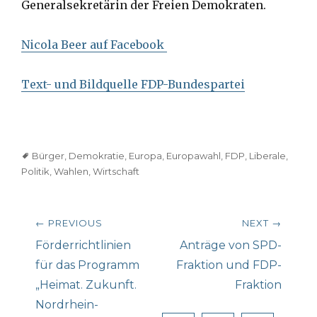
Generalsekretärin der Freien Demokraten.
Nicola Beer auf Facebook
Text- und Bildquelle FDP-Bundespartei
Tags
Bürger
,
Demokratie
,
Europa
,
Europawahl
,
FDP
,
Liberale
,
Politik
,
Wahlen
,
Wirtschaft
Beitragsnavigation
← PREVIOUS
NEXT →
Previous
Next
Förderrichtlinien
Anträge von SPD-
post:
post:
für das Programm
Fraktion und FDP-
„Heimat. Zukunft.
Fraktion
Nordrhein-