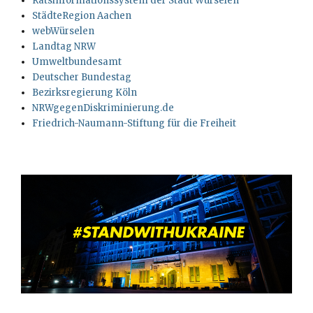
Ratsinformationssystem der Stadt Würselen
StädteRegion Aachen
webWürselen
Landtag NRW
Umweltbundesamt
Deutscher Bundestag
Bezirksregierung Köln
NRWgegenDiskriminierung.de
Friedrich-Naumann-Stiftung für die Freiheit