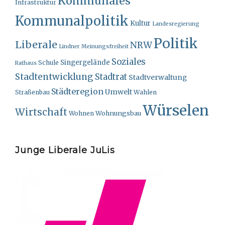
Kommunales
Infrastruktur
Kommunalpolitik
Kultur
Landesregierung
Politik
Liberale
NRW
Lindner
Meinungsfreiheit
Soziales
Singergelände
Schule
Rathaus
Stadtentwicklung
Stadtrat
Stadtverwaltung
Städteregion
Umwelt
Straßenbau
Wahlen
Würselen
Wirtschaft
Wohnungsbau
Wohnen
Junge Liberale JuLis