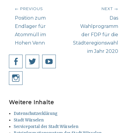
Beitragsnavigation
← PREVIOUS
NEXT →
Previous
Next
Position zum
Das
post:
post:
Endlager für
Wahlprogramm
Atommüll im
der FDP für die
Hohen Venn
Städteregionswahl
im Jahr 2020
Facebook
Twitter
YouTube
Instagram
Weitere Inhalte
Datenschutzerklärung
Stadt Würselen
Serviceportal der Stadt Würselen