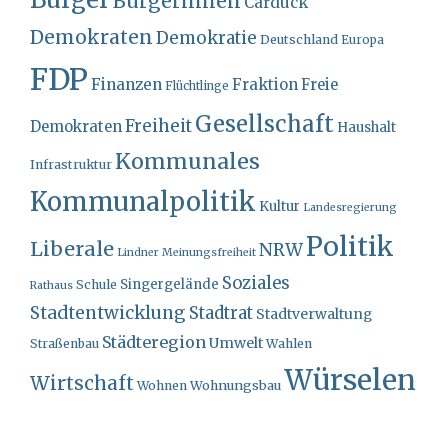
Bürger
Bürgerinnen
Carduck
Demokraten
Demokratie
Deutschland
Europa
FDP
Finanzen
Fraktion
Freie
Flüchtlinge
Gesellschaft
Freiheit
Demokraten
Haushalt
Kommunales
Infrastruktur
Kommunalpolitik
Kultur
Landesregierung
Politik
Liberale
NRW
Lindner
Meinungsfreiheit
Soziales
Singergelände
Schule
Rathaus
Stadtentwicklung
Stadtrat
Stadtverwaltung
Städteregion
Umwelt
Straßenbau
Wahlen
Würselen
Wirtschaft
Wohnungsbau
Wohnen