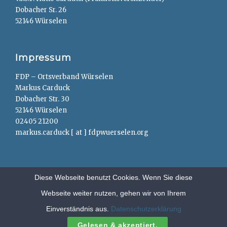
Dobacher Sr. 26
52146 Würselen
Impressum
FDP – Ortsverband Würselen
Markus Carduck
Dobacher Str. 30
52146 Würselen
02405 21200
markus.carduck [ at ] fdpwuerselen.org
Diese Webseite benutzt Cookies. Wenn Sie diese
Webseite weiter nutzen, gehen wir von Ihrem
Copyright © 2026
FDP – Würselen
. All Rights Reserved.
Anträge
Einverständnis aus.
Datenschutzerklärung
Clean Education by
Catch Themes
Gelesen & akzeptiert.