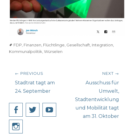
Tags
FDP
,
Finanzen
,
Flüchtlinge
,
Gesellschaft
,
Integration
,
Kommunalpolitik
,
Würselen
Beitragsnavigation
← PREVIOUS
NEXT →
Previous
Next
Stadtrat tagt am
Ausschuss für
post:
post:
24. September
Umwelt,
Stadtentwicklung
und Mobilität tagt
Facebook
Twitter
YouTube
am 31. Oktober
Instagram