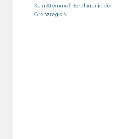
Previous
Kein Atommüll-Endlager in der
post:
Grenzregion!