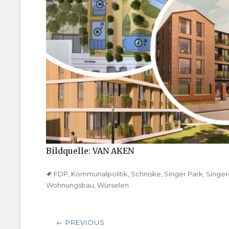
Bildquelle: VAN AKEN
Tags
FDP
,
Kommunalpolitik
,
Schniske
,
Singer Park
,
Singe
Wohnungsbau
,
Würselen
Beitragsnavigation
← PREVIOUS