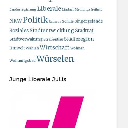
Liberale
Landesregierung
Lindner
Meinungsfreiheit
Politik
NRW
Singergelände
Schule
Rathaus
Stadtentwicklung
Soziales
Stadtrat
Städteregion
Stadtverwaltung
Straßenbau
Wirtschaft
Umwelt
Wahlen
Wohnen
Würselen
Wohnungsbau
Junge Liberale JuLis