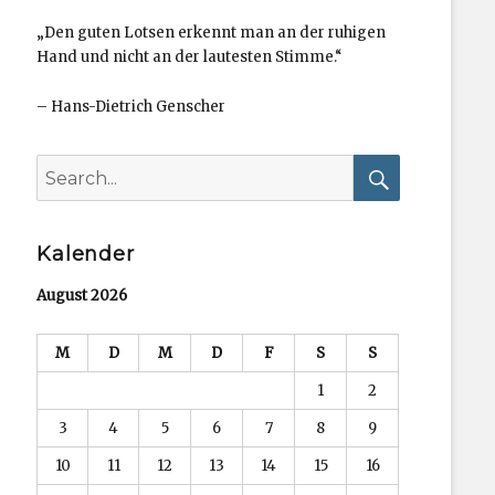
„Den guten Lotsen erkennt man an der ruhigen
Hand und nicht an der lautesten Stimme.“
–
Hans-Dietrich Genscher
Search
for:
Search
Kalender
August 2026
M
D
M
D
F
S
S
1
2
3
4
5
6
7
8
9
10
11
12
13
14
15
16