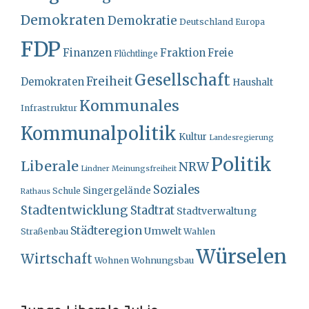
Demokraten
Demokratie
Deutschland
Europa
FDP
Finanzen
Fraktion
Freie
Flüchtlinge
Gesellschaft
Freiheit
Demokraten
Haushalt
Kommunales
Infrastruktur
Kommunalpolitik
Kultur
Landesregierung
Politik
Liberale
NRW
Lindner
Meinungsfreiheit
Soziales
Singergelände
Schule
Rathaus
Stadtentwicklung
Stadtrat
Stadtverwaltung
Städteregion
Umwelt
Straßenbau
Wahlen
Würselen
Wirtschaft
Wohnungsbau
Wohnen