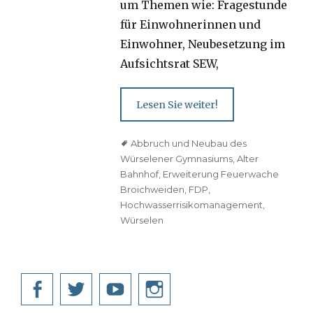
um Themen wie: Fragestunde
für Einwohnerinnen und
Einwohner, Neubesetzung im
Aufsichtsrat SEW,
Lesen Sie weiter!
Tags
Abbruch und Neubau des
Würselener Gymnasiums
,
Alter
Bahnhof
,
Erweiterung Feuerwache
Broichweiden
,
FDP
,
Hochwasserrisikomanagement
,
Würselen
Facebook
Twitter
YouTube
Instagram