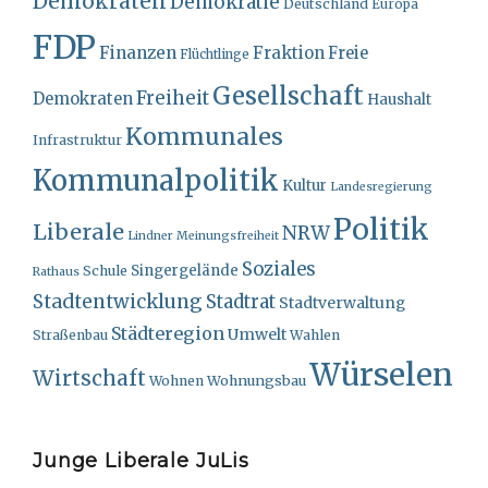
Demokraten
Demokratie
Deutschland
Europa
FDP
Finanzen
Fraktion
Freie
Flüchtlinge
Gesellschaft
Freiheit
Demokraten
Haushalt
Kommunales
Infrastruktur
Kommunalpolitik
Kultur
Landesregierung
Politik
Liberale
NRW
Lindner
Meinungsfreiheit
Soziales
Singergelände
Schule
Rathaus
Stadtentwicklung
Stadtrat
Stadtverwaltung
Städteregion
Umwelt
Straßenbau
Wahlen
Würselen
Wirtschaft
Wohnungsbau
Wohnen
Junge Liberale JuLis