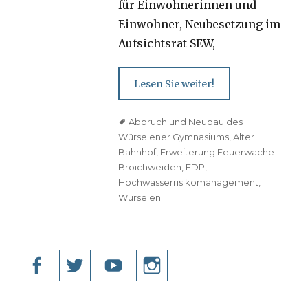
für Einwohnerinnen und
Einwohner, Neubesetzung im
Aufsichtsrat SEW,
Lesen Sie weiter!
Tags
Abbruch und Neubau des
Würselener Gymnasiums
,
Alter
Bahnhof
,
Erweiterung Feuerwache
Broichweiden
,
FDP
,
Hochwasserrisikomanagement
,
Würselen
Facebook
Twitter
YouTube
Instagram