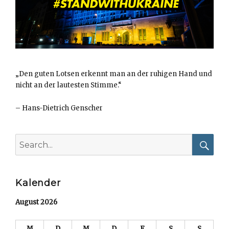
„Den guten Lotsen erkennt man an der ruhigen Hand und
nicht an der lautesten Stimme.“
–
Hans-Dietrich Genscher
Search
for:
Searc
Kalender
August 2026
M
D
M
D
F
S
S