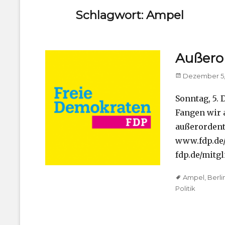
Schlagwort:
Ampel
Außeror
Posted
Dezember 5,
on
Sonntag, 5. 
Fangen wir 
außerordent
www.fdp.de/
fdp.de/mitg
Tags
Ampel
,
Berli
Politik