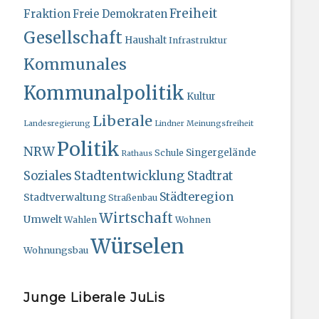
Freiheit
Fraktion
Freie Demokraten
Gesellschaft
Haushalt
Infrastruktur
Kommunales
Kommunalpolitik
Kultur
Liberale
Landesregierung
Lindner
Meinungsfreiheit
Politik
NRW
Singergelände
Schule
Rathaus
Stadtentwicklung
Soziales
Stadtrat
Städteregion
Stadtverwaltung
Straßenbau
Wirtschaft
Umwelt
Wahlen
Wohnen
Würselen
Wohnungsbau
Junge Liberale JuLis