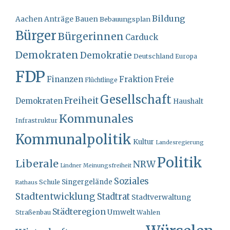
Bildung
Bauen
Aachen
Anträge
Bebauungsplan
Bürger
Bürgerinnen
Carduck
Demokraten
Demokratie
Deutschland
Europa
FDP
Finanzen
Fraktion
Freie
Flüchtlinge
Gesellschaft
Freiheit
Demokraten
Haushalt
Kommunales
Infrastruktur
Kommunalpolitik
Kultur
Landesregierung
Politik
Liberale
NRW
Lindner
Meinungsfreiheit
Soziales
Singergelände
Schule
Rathaus
Stadtentwicklung
Stadtrat
Stadtverwaltung
Städteregion
Umwelt
Straßenbau
Wahlen