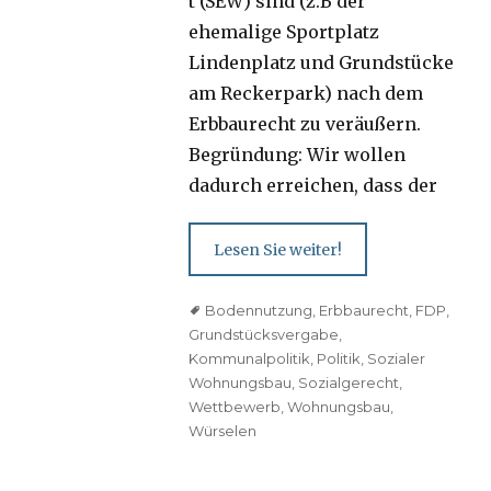
t (SEW) sind (z.B der
ehemalige Sportplatz
Lindenplatz und Grundstücke
am Reckerpark) nach dem
Erbbaurecht zu veräußern.
Begründung: Wir wollen
dadurch erreichen, dass der
Lesen Sie weiter!
Tags
Bodennutzung
,
Erbbaurecht
,
FDP
,
Grundstücksvergabe
,
Kommunalpolitik
,
Politik
,
Sozialer
Wohnungsbau
,
Sozialgerecht
,
Wettbewerb
,
Wohnungsbau
,
Würselen