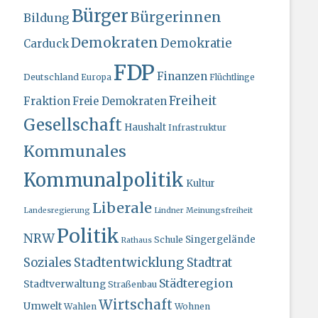
Bürger
Bürgerinnen
Bildung
Demokraten
Demokratie
Carduck
FDP
Finanzen
Deutschland
Europa
Flüchtlinge
Freiheit
Fraktion
Freie Demokraten
Gesellschaft
Haushalt
Infrastruktur
Kommunales
Kommunalpolitik
Kultur
Liberale
Landesregierung
Lindner
Meinungsfreiheit
Politik
NRW
Singergelände
Schule
Rathaus
Stadtentwicklung
Soziales
Stadtrat
Städteregion
Stadtverwaltung
Straßenbau
Wirtschaft
Umwelt
Wahlen
Wohnen