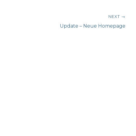
NEXT →
Next
Update – Neue Homepage
post: