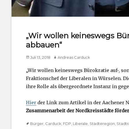
„Wir wollen keineswegs Bür
abbauen“
Posted
Author
Juli 13, 2018
Andreas Carduck
on
„Wir wollen keineswegs Bürokratie auf-, so
Fraktionschef der Liberalen in Würselen. D
ihre Rolle als übergeordnete Instanz in 
Hier
der Link zum Artikel in der Aachener Na
Zusammenarbeit der Nordkreisstädte förde
Tags
Bürger
,
Carduck
,
FDP
,
Liberale
,
Städteregion
,
Stadtr