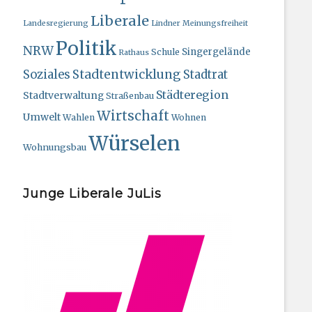
Liberale
Landesregierung
Lindner
Meinungsfreiheit
Politik
NRW
Singergelände
Schule
Rathaus
Stadtentwicklung
Soziales
Stadtrat
Städteregion
Stadtverwaltung
Straßenbau
Wirtschaft
Umwelt
Wahlen
Wohnen
Würselen
Wohnungsbau
Junge Liberale JuLis