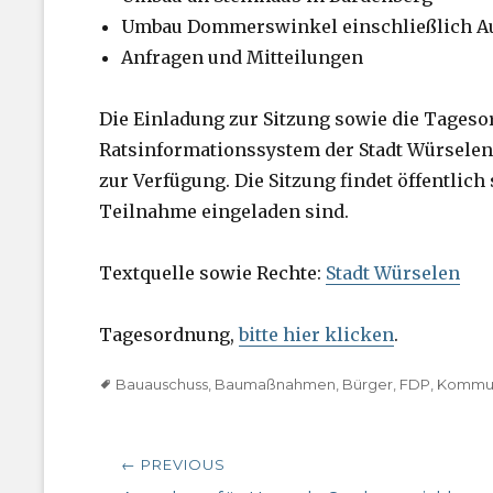
Umbau Dommerswinkel einschließlich Aus
Anfragen und Mitteilungen
Die Einladung zur Sitzung sowie die Tages
Ratsinformationssystem der Stadt Würsele
zur Verfügung. Die Sitzung findet öffentlich 
Teilnahme eingeladen sind.
Textquelle sowie Rechte:
Stadt Würselen
Tagesordnung,
bitte hier klicken
.
Tags
Bauauschuss
,
Baumaßnahmen
,
Bürger
,
FDP
,
Kommun
Beitragsnavigation
← PREVIOUS