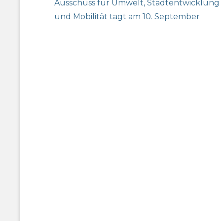
Previous
Ausschuss für Umwelt, Stadtentwicklung
post:
und Mobilität tagt am 10. September