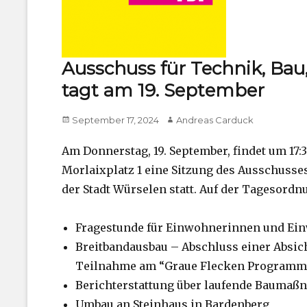
Ausschuss für Technik, Bau,
tagt am 19. September
Posted
Author
September 17, 2024
Andreas Carduck
on
Am Donnerstag, 19. September, findet um 17:
Morlaixplatz 1 eine Sitzung des Ausschusses
der Stadt Würselen statt. Auf der Tagesord
Fragestunde für Einwohnerinnen und Ei
Breitbandausbau – Abschluss einer Absic
Teilnahme am “Graue Flecken Programm
Berichterstattung über laufende Bauma
Umbau an Steinhaus in Bardenberg