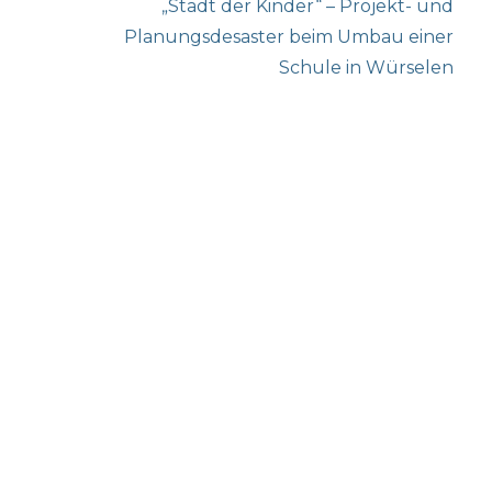
Next
„Stadt der Kinder“ – Projekt- und
post:
Planungsdesaster beim Umbau einer
Schule in Würselen