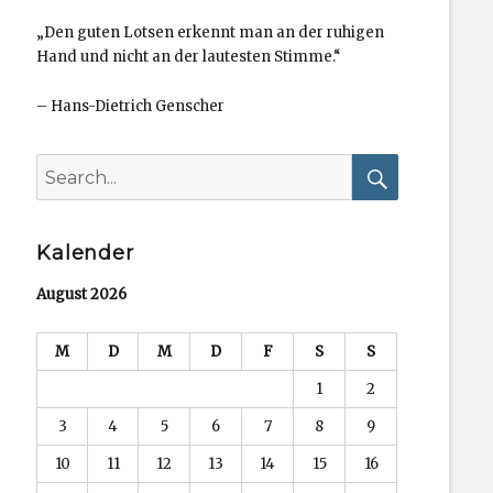
„Den guten Lotsen erkennt man an der ruhigen
Hand und nicht an der lautesten Stimme.“
–
Hans-Dietrich Genscher
Search
for:
Search
Kalender
August 2026
M
D
M
D
F
S
S
1
2
3
4
5
6
7
8
9
10
11
12
13
14
15
16