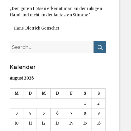
„Den guten Lotsen erkennt man an der ruhigen
Hand und nicht an der lautesten Stimme.“
–
Hans-Dietrich Genscher
Search
for:
Search
Kalender
August 2026
M
D
M
D
F
S
S
1
2
3
4
5
6
7
8
9
10
11
12
13
14
15
16