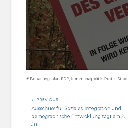
Tags
Bebauungsplan
,
FDP
,
Kommunalpolitik
,
Politik
,
Stadt
Beitragsnavigation
← PREVIOUS
Previous
Ausschuss für Soziales, Integration und
post:
demographische Entwicklung tagt am 2.
Juli