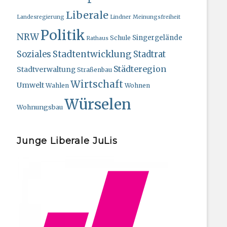
Liberale
Landesregierung
Lindner
Meinungsfreiheit
Politik
NRW
Singergelände
Schule
Rathaus
Stadtentwicklung
Soziales
Stadtrat
Städteregion
Stadtverwaltung
Straßenbau
Wirtschaft
Umwelt
Wahlen
Wohnen
Würselen
Wohnungsbau
Junge Liberale JuLis