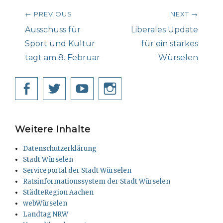
Beitragsnavigation
← PREVIOUS
NEXT →
Previous
Next
Ausschuss für
Liberales Update
post:
post:
Sport und Kultur
für ein starkes
tagt am 8. Februar
Würselen
Facebook
Twitter
YouTube
Instagram
Weitere Inhalte
Datenschutzerklärung
Stadt Würselen
Serviceportal der Stadt Würselen
Ratsinformationssystem der Stadt Würselen
StädteRegion Aachen
webWürselen
Landtag NRW