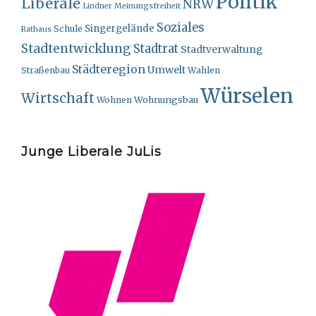
Politik
Liberale
NRW
Lindner
Meinungsfreiheit
Soziales
Singergelände
Schule
Rathaus
Stadtentwicklung
Stadtrat
Stadtverwaltung
Städteregion
Umwelt
Straßenbau
Wahlen
Würselen
Wirtschaft
Wohnungsbau
Wohnen
Junge Liberale JuLis