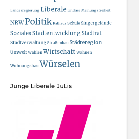
Liberale
Landesregierung
Lindner
Meinungsfreiheit
Politik
NRW
Singergelände
Schule
Rathaus
Stadtentwicklung
Soziales
Stadtrat
Städteregion
Stadtverwaltung
Straßenbau
Wirtschaft
Umwelt
Wahlen
Wohnen
Würselen
Wohnungsbau
Junge Liberale JuLis