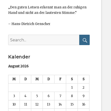
„Den guten Lotsen erkennt man an der ruhigen
Hand und nicht an der lautesten Stimme.“
–
Hans-Dietrich Genscher
Search
for:
Search
Kalender
August 2026
M
D
M
D
F
S
S
1
2
3
4
5
6
7
8
9
10
11
12
13
14
15
16