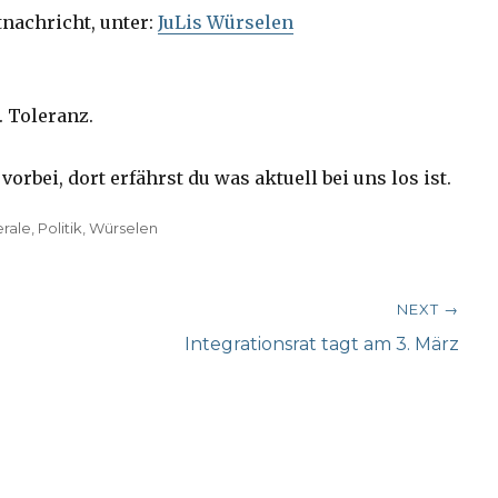
tnachricht, unter:
JuLis Würselen
. Toleranz.
vorbei, dort erfährst du was aktuell bei uns los ist.
erale
,
Politik
,
Würselen
NEXT →
Next
Integrationsrat tagt am 3. März
post: