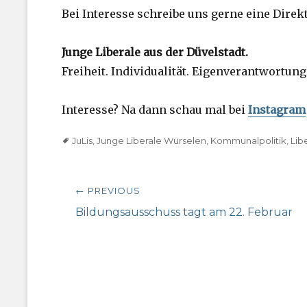
Bei Interesse schreibe uns gerne eine Direk
Junge Liberale aus der Düvelstadt.
Freiheit. Individualität. Eigenverantwortung
Interesse? Na dann schau mal bei
Instagram
Tags
JuLis
,
Junge Liberale Würselen
,
Kommunalpolitik
,
Lib
Beitragsnavigation
← PREVIOUS
Previous
Bildungsausschuss tagt am 22. Februar
post: