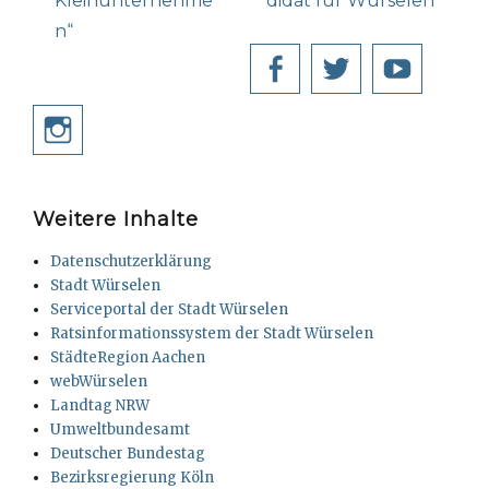
Kleinunternehme
didat für Würselen
n“
Facebook
Twitter
YouT
Instagram
Weitere Inhalte
Datenschutzerklärung
Stadt Würselen
Serviceportal der Stadt Würselen
Ratsinformationssystem der Stadt Würselen
StädteRegion Aachen
webWürselen
Landtag NRW
Umweltbundesamt
Deutscher Bundestag
Bezirksregierung Köln