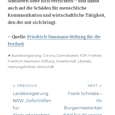
Shutdown ließe sich verzichten – und damit
auch auf die Schäden für menschliche
Kommunikation und wirtschaftliche Tätigkeit,
den der mit sich bringt.
– Quelle:
Friedrich-Naumann-Stiftung für die
Freiheit
Tags
Bundesregierung
,
Corona
,
Demokraten
,
FDP
,
Freiheit
,
Friedrich-Naumann-Stiftung
,
Gesellschaft
,
Liberale
,
Meinungsfreiheit
,
Wirtschaft
Beitragsnavigation
← PREVIOUS
NEXT →
Previous
Next
Landesregierung
Frank Schniske –
post:
post:
NRW „Soforthilfen
Ihr
für
Bürgermeisterkan