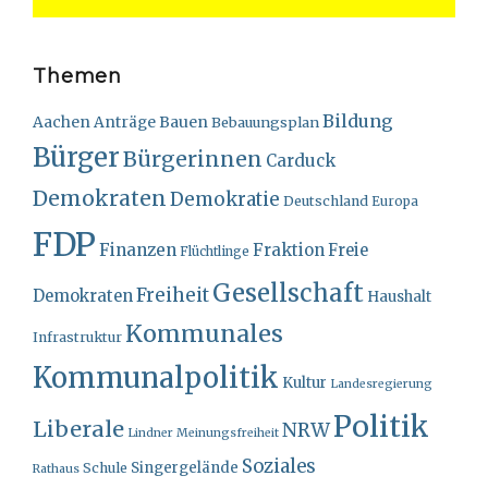
Themen
Bildung
Bauen
Aachen
Anträge
Bebauungsplan
Bürger
Bürgerinnen
Carduck
Demokraten
Demokratie
Deutschland
Europa
FDP
Finanzen
Fraktion
Freie
Flüchtlinge
Gesellschaft
Freiheit
Demokraten
Haushalt
Kommunales
Infrastruktur
Kommunalpolitik
Kultur
Landesregierung
Politik
Liberale
NRW
Lindner
Meinungsfreiheit
Soziales
Singergelände
Schule
Rathaus