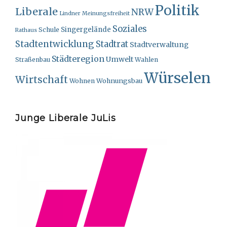
Politik
Liberale
NRW
Lindner
Meinungsfreiheit
Soziales
Singergelände
Schule
Rathaus
Stadtentwicklung
Stadtrat
Stadtverwaltung
Städteregion
Umwelt
Straßenbau
Wahlen
Würselen
Wirtschaft
Wohnungsbau
Wohnen
Junge Liberale JuLis