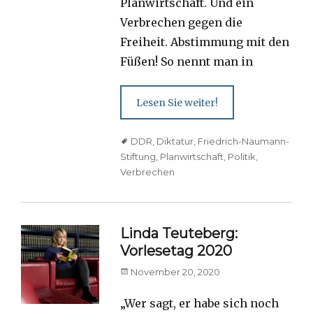
Planwirtschaft. Und ein
Verbrechen gegen die
Freiheit. Abstimmung mit den
Füßen! So nennt man in
Lesen Sie weiter!
Tags
DDR
,
Diktatur
,
Friedrich-Naumann-
Stiftung
,
Planwirtschaft
,
Politik
,
Verbrechen
Linda Teuteberg:
Vorlesetag 2020
Posted
November 20, 2020
on
„Wer sagt, er habe sich noch