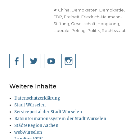
Tags
China
,
Demokraten
,
Demokratie
,
FDP
,
Freiheit
,
Friedrich-Naumann-
Stiftung
,
Gesellschaft
,
Hongkong
,
Liberale
,
Peking
,
Politik
,
Rechtsstaat
Facebook
Twitter
YouTube
Instagram
Weitere Inhalte
Datenschutzerklärung
Stadt Würselen
Serviceportal der Stadt Würselen
Ratsinformationssystem der Stadt Würselen
StädteRegion Aachen
webWürselen