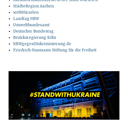
StädteRegion Aachen
webWürselen
Landtag NRW
Umweltbundesamt
Deutscher Bundestag
Bezirksregierung Köln
NRWgegenDiskriminierung.de
Friedrich-Naumann-Stiftung für die Freiheit