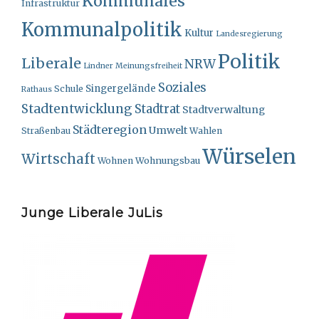
Kommunales
Infrastruktur
Kommunalpolitik
Kultur
Landesregierung
Politik
Liberale
NRW
Lindner
Meinungsfreiheit
Soziales
Singergelände
Schule
Rathaus
Stadtentwicklung
Stadtrat
Stadtverwaltung
Städteregion
Umwelt
Straßenbau
Wahlen
Würselen
Wirtschaft
Wohnungsbau
Wohnen
Junge Liberale JuLis