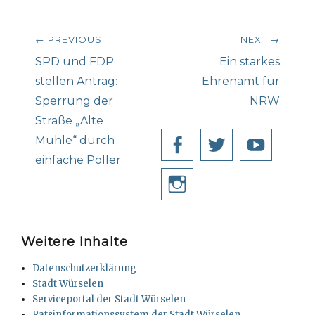
Beitragsnavigation
← PREVIOUS
NEXT →
Previous
Next
SPD und FDP
Ein starkes
post:
post:
stellen Antrag:
Ehrenamt für
Sperrung der
NRW
Straße „Alte
Mühle“ durch
Facebook
Twitter
YouT
einfache Poller
Instagram
Weitere Inhalte
Datenschutzerklärung
Stadt Würselen
Serviceportal der Stadt Würselen
Ratsinformationssystem der Stadt Würselen