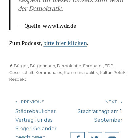
Respekt für diesen Einsatz zum Wohl
der Demokratie.
Quelle: www1.wdr.de
Zum Podcast,
bitte hier klicken
.
Tags
Bürger
,
Bürgerinnen
,
Demokratie
,
Ehrenamt
,
FDP
,
Gesellschaft
,
Kommunales
,
Kommunalpolitik
,
Kultur
,
Politik
,
Respekt
Beitragsnavigation
← PREVIOUS
NEXT →
Previous
Next
Städtebaulicher
Stadtrat tagt am 1.
post:
post:
Vertrag für das
September
Singer-Geländer
beschlossen