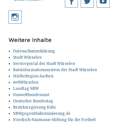
Facebook
Twitter
YouT
Instagram
Weitere Inhalte
Datenschutzerklärung
Stadt Würselen
Serviceportal der Stadt Würselen
Ratsinformationssystem der Stadt Würselen
StädteRegion Aachen
webWürselen
Landtag NRW
Umweltbundesamt
Deutscher Bundestag
Bezirksregierung Köln
NRWgegenDiskriminierung.de
Friedrich-Naumann-Stiftung für die Freiheit