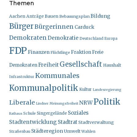
Themen
Bildung
Bauen
Aachen
Anträge
Bebauungsplan
Bürger
Bürgerinnen
Carduck
Demokraten
Demokratie
Deutschland
Europa
FDP
Finanzen
Fraktion
Freie
Flüchtlinge
Gesellschaft
Freiheit
Demokraten
Haushalt
Kommunales
Infrastruktur
Kommunalpolitik
Kultur
Landesregierung
Politik
Liberale
NRW
Lindner
Meinungsfreiheit
Soziales
Singergelände
Schule
Rathaus
Stadtentwicklung
Stadtrat
Stadtverwaltung
Städteregion
Umwelt
Straßenbau
Wahlen