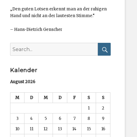
„Den guten Lotsen erkennt man an der ruhigen
Hand und nicht an der lautesten Stimme.“
–
Hans-Dietrich Genscher
Search
for:
Search
Kalender
August 2026
M
D
M
D
F
S
S
1
2
3
4
5
6
7
8
9
10
11
12
13
14
15
16