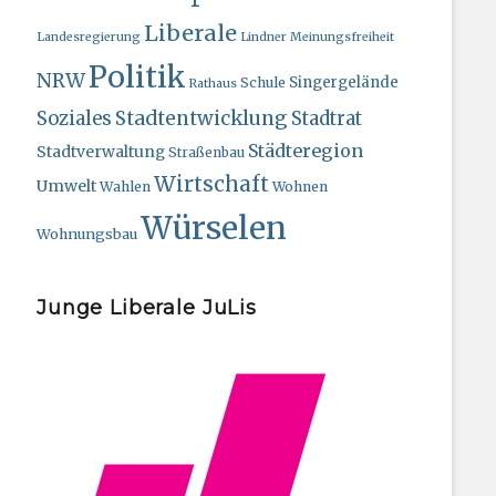
Liberale
Landesregierung
Lindner
Meinungsfreiheit
Politik
NRW
Singergelände
Schule
Rathaus
Stadtentwicklung
Soziales
Stadtrat
Städteregion
Stadtverwaltung
Straßenbau
Wirtschaft
Umwelt
Wahlen
Wohnen
Würselen
Wohnungsbau
Junge Liberale JuLis