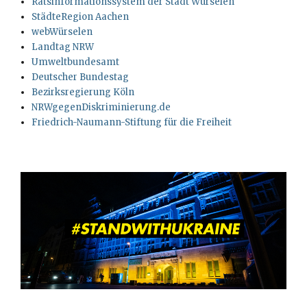
Ratsinformationssystem der Stadt Würselen
StädteRegion Aachen
webWürselen
Landtag NRW
Umweltbundesamt
Deutscher Bundestag
Bezirksregierung Köln
NRWgegenDiskriminierung.de
Friedrich-Naumann-Stiftung für die Freiheit