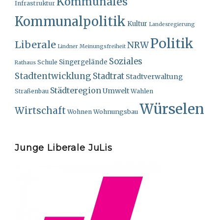
Kommunales
Infrastruktur
Kommunalpolitik
Kultur
Landesregierung
Politik
Liberale
NRW
Lindner
Meinungsfreiheit
Soziales
Singergelände
Schule
Rathaus
Stadtentwicklung
Stadtrat
Stadtverwaltung
Städteregion
Umwelt
Straßenbau
Wahlen
Würselen
Wirtschaft
Wohnungsbau
Wohnen
Junge Liberale JuLis