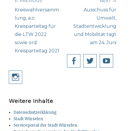
← PREVIOUS
NEXT →
Previous
Next
Kreiswahlversamm
Ausschuss für
post:
post:
lung, a.o.
Umwelt,
Kreisparteitag für
Stadtentwicklung
die LTW 2022
und Mobilität tagt
sowie ord.
am 24. Juni
Kreisparteitag 2021
Facebook
Twitter
YouT
Instagram
Weitere Inhalte
Datenschutzerklärung
Stadt Würselen
Serviceportal der Stadt Würselen