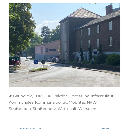
Tags
Baupolitik
,
FDP
,
FDP Fraktion
,
Förderung
,
Infrastruktur
,
Kommunales
,
Kommunalpolitik
,
Mobilität
,
NRW
,
Straßenbau
,
Straßennetz
,
Wirtschaft
,
Würselen
Beitragsnavigation