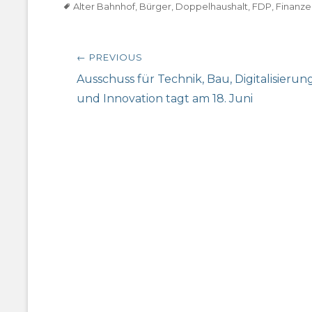
Tags
Alter Bahnhof
,
Bürger
,
Doppelhaushalt
,
FDP
,
Finanze
Beitragsnavigation
← PREVIOUS
Previous
Ausschuss für Technik, Bau, Digitalisierun
post:
und Innovation tagt am 18. Juni