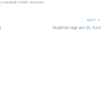
n
,
Haushalt
,
Politik
,
Würselen
NEXT →
Next
g
Stadtrat tagt am 25. Juni
post: