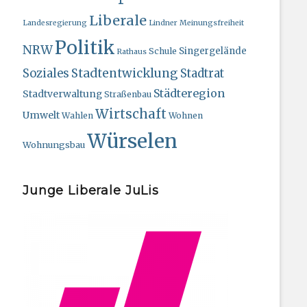
Liberale
Landesregierung
Lindner
Meinungsfreiheit
Politik
NRW
Singergelände
Schule
Rathaus
Stadtentwicklung
Soziales
Stadtrat
Städteregion
Stadtverwaltung
Straßenbau
Wirtschaft
Umwelt
Wahlen
Wohnen
Würselen
Wohnungsbau
Junge Liberale JuLis