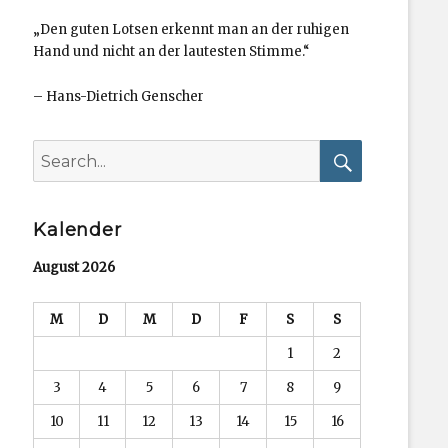
„Den guten Lotsen erkennt man an der ruhigen
Hand und nicht an der lautesten Stimme.“
–
Hans-Dietrich Genscher
Search
for:
Search
Kalender
August 2026
M
D
M
D
F
S
S
1
2
3
4
5
6
7
8
9
10
11
12
13
14
15
16